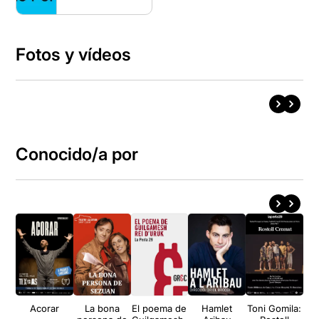
Fotos y vídeos
Conocido/a por
Acorar
La bona
El poema de
Hamlet
Toni Gomila:
P