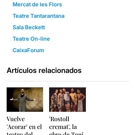
Mercat de les Flors
Teatre Tantarantana
Sala Beckett
Teatre On-line
CaixaForum
Artículos relacionados
Vuelve
'Rostoll
'Acorar' en el
cremat', la
teatro del
obra de Toni