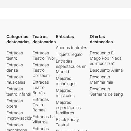
Categorías
Teatros
Entradas
Ofertas
destacadas
destacados
destacadas
Abonos teatrales
Entradas
Entradas
Descuento El
Tiquets regalo
teatro
Teatro Tívoli
Mago Pop 'Nada
Entradas
es imposible'
Entradas
Entradas
espectáculos en
danza
Teatro
Descuento Ànima
Madrid
Coliseum
Entradas
Descuento
Mejores
musicales
Entradas
Mamma mia
monólogos
Teatro
Entradas
Descuento
Mejores
Borrás
teatro infantil
Germans de sang
musicales
Entradas
Entradas
Mejores
Teatro
ópera
espectáculos
Romea
Entradas
familiares
Entradas La
improvisación
Black Friday
Villarroel
Entradas
Teatral
Entradas
monólogos