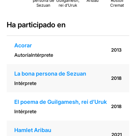
persona de
Guilgamesh,
Aribau
Rostoll
To
Sezuan
rei d’Uruk
Cremat
Ha participado en
Acorar
2013
Autoría
Intérprete
La bona persona de Sezuan
2018
Intérprete
El poema de Guilgamesh, rei d’Uruk
2018
Intérprete
Hamlet Aribau
2021