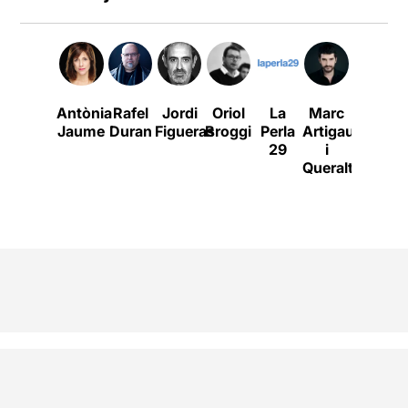
Antònia
Rafel
Jordi
Oriol
La
Marc
Ernest
Jaume
Duran
Figueras
Broggi
Perla
Artigau
Villegas
29
i
Queralt