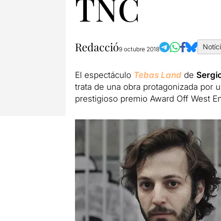
TNC
Redacció
Notíc
9 octubre 2018
El espectáculo
Tebas Land
de
Sergi
trata de una obra protagonizada por 
prestigioso premio Award Off West En