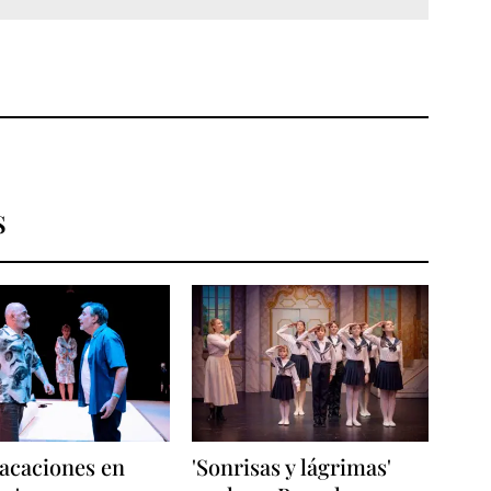
S
acaciones en
'Sonrisas y lágrimas'