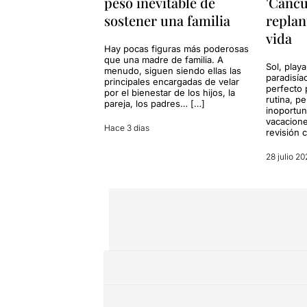
peso inevitable de
'Cancu
sostener una familia
replan
vida
Hay pocas figuras más poderosas
que una madre de familia. A
Sol, playa
menudo, siguen siendo ellas las
paradisía
principales encargadas de velar
perfecto 
por el bienestar de los hijos, la
rutina, p
pareja, los padres… […]
inoportun
vacacione
Hace 3 dias
revisión 
28 julio 20