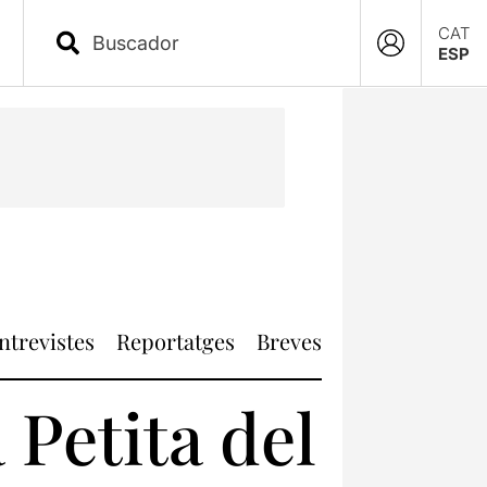
CAT
ESP
ntrevistes
Reportatges
Breves
 Petita del