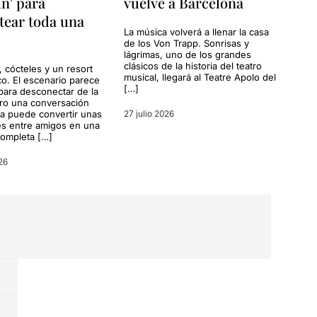
n' para
vuelve a Barcelona
tear toda una
La música volverá a llenar la casa
de los Von Trapp. Sonrisas y
lágrimas, uno de los grandes
clásicos de la historia del teatro
, cócteles y un resort
musical, llegará al Teatre Apolo del
co. El escenario parece
[…]
para desconectar de la
ero una conversación
a puede convertir unas
27 julio 2026
s entre amigos en una
completa […]
26