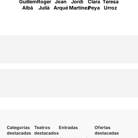
Guillem
Roger
Joan
Jordi
Clara
Teresa
Denise
Albà
Julià
Arqué
Martínez
Peya
Urroz
Duncan
Categorías
Teatros
Entradas
Ofertas
destacadas
destacados
destacadas