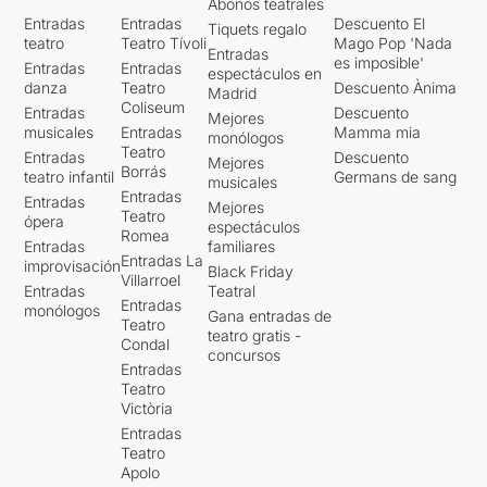
Abonos teatrales
Entradas
Entradas
Descuento El
Tiquets regalo
teatro
Teatro Tívoli
Mago Pop 'Nada
Entradas
es imposible'
Entradas
Entradas
espectáculos en
danza
Teatro
Descuento Ànima
Madrid
Coliseum
Entradas
Descuento
Mejores
musicales
Entradas
Mamma mia
monólogos
Teatro
Entradas
Descuento
Mejores
Borrás
teatro infantil
Germans de sang
musicales
Entradas
Entradas
Mejores
Teatro
ópera
espectáculos
Romea
Entradas
familiares
Entradas La
improvisación
Black Friday
Villarroel
Entradas
Teatral
Entradas
monólogos
Gana entradas de
Teatro
teatro gratis -
Condal
concursos
Entradas
Teatro
Victòria
Entradas
Teatro
Apolo