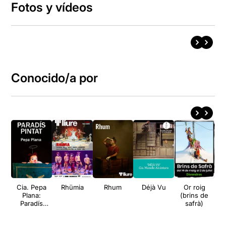
Fotos y vídeos
Conocido/a por
Cia. Pepa
Rhümia
Rhum
Déjà Vu
Or roig
S
Plana:
(brins de
Paradís
safrà)
pintat