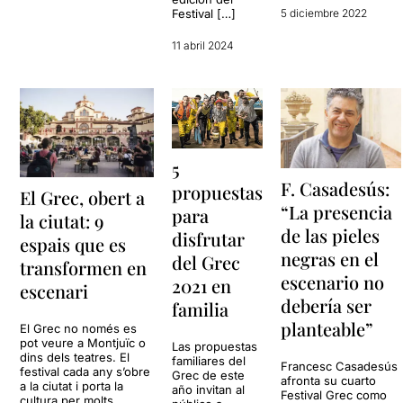
Festival […]
5 diciembre 2022
11 abril 2024
5
F. Casadesús:
propuestas
El Grec, obert a
“La presencia
para
la ciutat: 9
de las pieles
disfrutar
espais que es
negras en el
del Grec
transformen en
escenario no
2021 en
escenari
debería ser
familia
planteable”
El Grec no només es
pot veure a Montjuïc o
Las propuestas
dins dels teatres. El
familiares del
Francesc Casadesús
festival cada any s’obre
Grec de este
afronta su cuarto
a la ciutat i porta la
año invitan al
Festival Grec como
cultura per molts