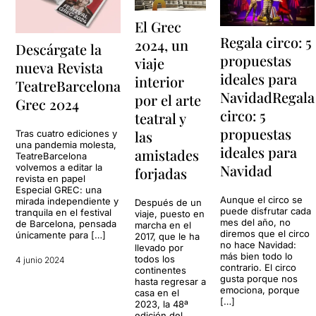
El Grec
Regala circo: 5
2024, un
Descárgate la
propuestas
viaje
nueva Revista
ideales para
interior
TeatreBarcelona
NavidadRegala
por el arte
Grec 2024
circo: 5
teatral y
propuestas
las
Tras cuatro ediciones y
una pandemia molesta,
ideales para
amistades
TeatreBarcelona
Navidad
volvemos a editar la
forjadas
revista en papel
Especial GREC: una
Aunque el circo se
mirada independiente y
Después de un
puede disfrutar cada
tranquila en el festival
viaje, puesto en
mes del año, no
de Barcelona, pensada
marcha en el
diremos que el circo
únicamente para […]
2017, que le ha
no hace Navidad:
llevado por
más bien todo lo
todos los
4 junio 2024
contrario. El circo
continentes
gusta porque nos
hasta regresar a
emociona, porque
casa en el
[…]
2023, la 48ª
edición del