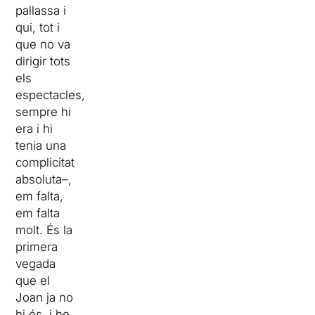
pallassa i
qui, tot i
que no va
dirigir tots
els
espectacles,
sempre hi
era i hi
tenia una
complicitat
absoluta–,
em falta,
em falta
molt. És la
primera
vegada
que el
Joan ja no
hi és, i he