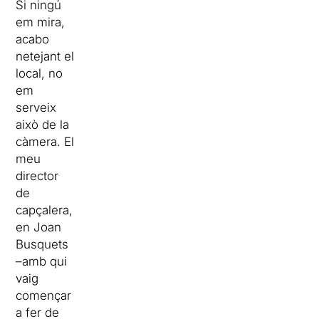
Si ningú
em mira,
acabo
netejant el
local, no
em
serveix
això de la
càmera. El
meu
director
de
capçalera,
en Joan
Busquets
–amb qui
vaig
començar
a fer de