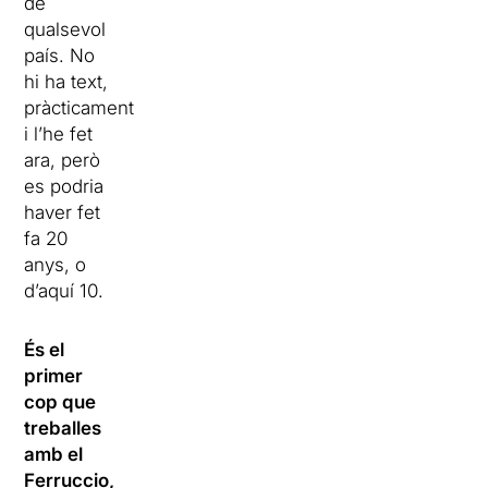
de
qualsevol
país. No
hi ha text,
pràcticament
i l’he fet
ara, però
es podria
haver fet
fa 20
anys, o
d’aquí 10.
És el
primer
cop que
treballes
amb el
Ferruccio,