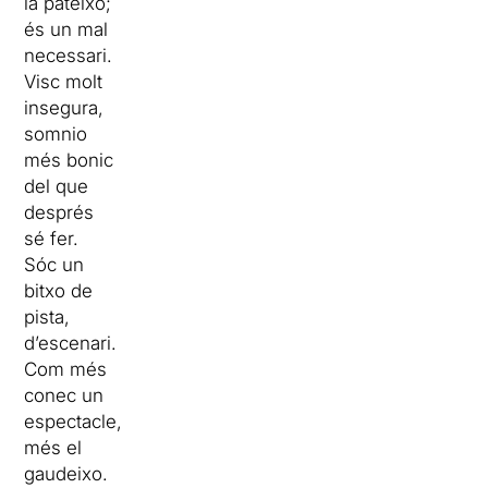
la pateixo;
és un mal
necessari.
Visc molt
insegura,
somnio
més bonic
del que
després
sé fer.
Sóc un
bitxo de
pista,
d’escenari.
Com més
conec un
espectacle,
més el
gaudeixo.