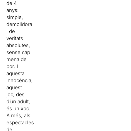
de 4
anys:
simple,
demolidora
i de
veritats
absolutes,
sense cap
mena de
por. I
aquesta
innocència,
aquest
joc, des
d’un adult,
és un xoc.
A més, als
espectacles
de