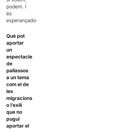
podem. I
és
esperançador.
Què pot
aportar
un
espectacle
de
pallassos
a un tema
com el de
les
migracions
o l’exili
que no
pugui
aportar el