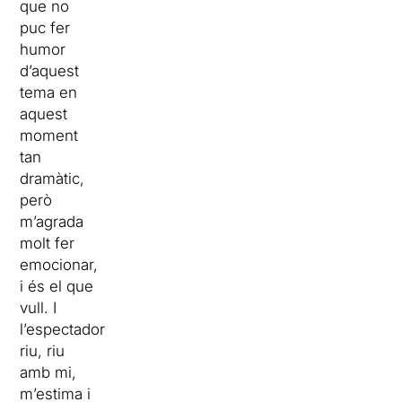
que no
puc fer
humor
d’aquest
tema en
aquest
moment
tan
dramàtic,
però
m’agrada
molt fer
emocionar,
i és el que
vull. I
l’espectador
riu, riu
amb mi,
m’estima i