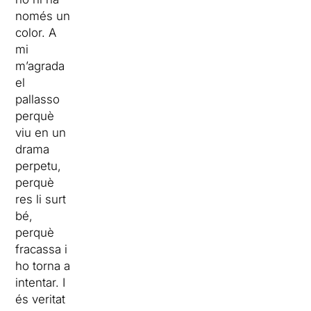
només un
color. A
mi
m’agrada
el
pallasso
perquè
viu en un
drama
perpetu,
perquè
res li surt
bé,
perquè
fracassa i
ho torna a
intentar. I
és veritat