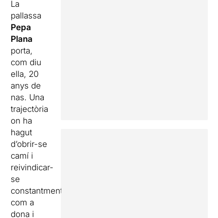
La
pallassa
Pepa
Plana
porta,
com diu
ella, 20
anys de
nas. Una
trajectòria
on ha
hagut
d’obrir-se
camí i
reivindicar-
se
constantment
com a
dona i