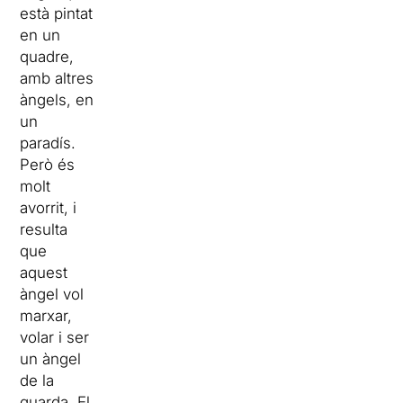
està pintat
en un
quadre,
amb altres
àngels, en
un
paradís.
Però és
molt
avorrit, i
resulta
que
aquest
àngel vol
marxar,
volar i ser
un àngel
de la
guarda. El