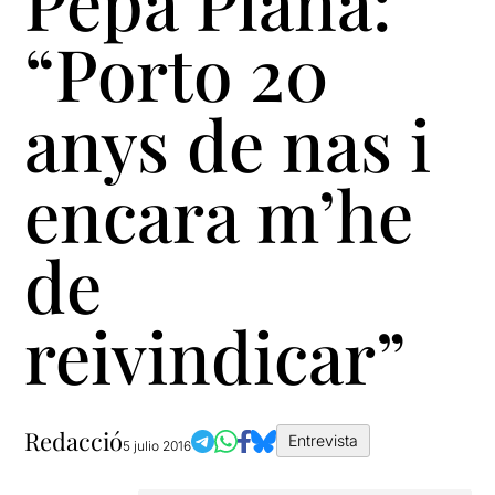
Pepa Plana:
“Porto 20
anys de nas i
encara m’he
de
reivindicar”
Redacció
Entrevista
5 julio 2016