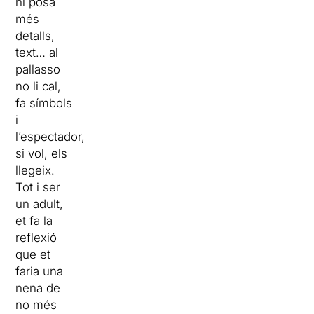
hi posa
més
detalls,
text… al
pallasso
no li cal,
fa símbols
i
l’espectador,
si vol, els
llegeix.
Tot i ser
un adult,
et fa la
reflexió
que et
faria una
nena de
no més