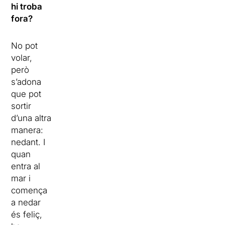
hi troba
fora?
No pot
volar,
però
s’adona
que pot
sortir
d’una altra
manera:
nedant. I
quan
entra al
mar i
comença
a nedar
és feliç,