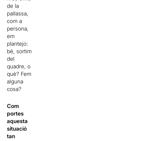
de la
pallassa,
com a
persona,
em
plantejo:
bé, sortim
del
quadre, o
què? Fem
alguna
cosa?
Com
portes
aquesta
situació
tan