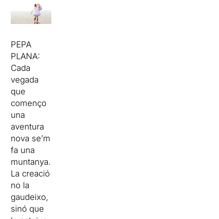
PEPA
PLANA:
Cada
vegada
que
començo
una
aventura
nova se’m
fa una
muntanya.
La creació
no la
gaudeixo,
sinó que