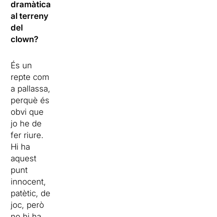
dramàtica
al terreny
del
clown?
És un
repte com
a pallassa,
perquè és
obvi que
jo he de
fer riure.
Hi ha
aquest
punt
innocent,
patètic, de
joc, però
no hi ha