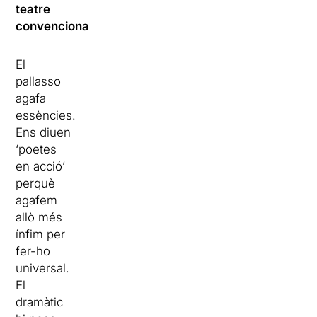
teatre
convencional?
El
pallasso
agafa
essències.
Ens diuen
‘poetes
en acció’
perquè
agafem
allò més
ínfim per
fer-ho
universal.
El
dramàtic