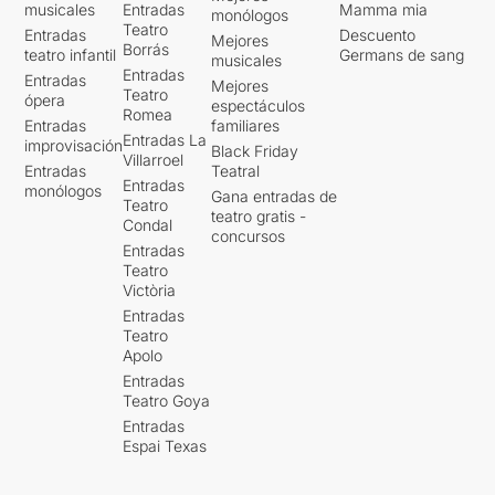
musicales
Entradas
Mamma mia
monólogos
Teatro
Entradas
Descuento
Mejores
Borrás
teatro infantil
Germans de sang
musicales
Entradas
Entradas
Mejores
Teatro
ópera
espectáculos
Romea
Entradas
familiares
Entradas La
improvisación
Black Friday
Villarroel
Entradas
Teatral
Entradas
monólogos
Gana entradas de
Teatro
teatro gratis -
Condal
concursos
Entradas
Teatro
Victòria
Entradas
Teatro
Apolo
Entradas
Teatro Goya
Entradas
Espai Texas