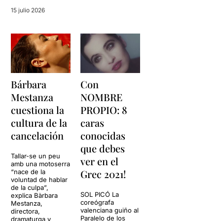
15 julio 2026
Bárbara
Con
Mestanza
NOMBRE
cuestiona la
PROPIO: 8
cultura de la
caras
cancelación
conocidas
que debes
Tallar-se un peu
ver en el
amb una motoserra
Grec 2021!
“nace de la
voluntad de hablar
de la culpa”,
SOL PICÓ La
explica Bàrbara
coreógrafa
Mestanza,
valenciana guiño al
directora,
Paralelo de los
dramaturga y