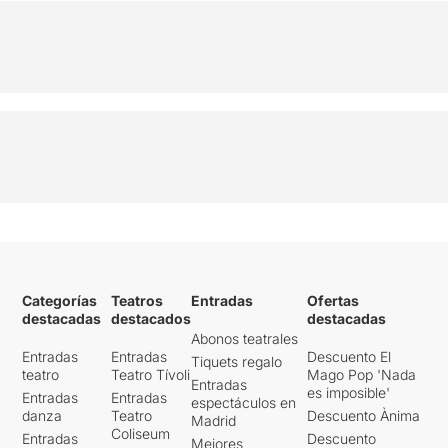
Categorías
Teatros
Entradas
Ofertas
destacadas
destacados
destacadas
Abonos teatrales
Entradas
Entradas
Descuento El
Tiquets regalo
teatro
Teatro Tívoli
Mago Pop 'Nada
Entradas
es imposible'
Entradas
Entradas
espectáculos en
danza
Teatro
Descuento Ànima
Madrid
Coliseum
Entradas
Descuento
Mejores