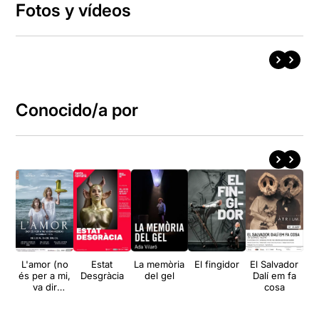
Fotos y vídeos
Conocido/a por
L'amor (no
Estat
La memòria
El fingidor
El Salvador
La
és per a mi,
Desgràcia
del gel
Dalí em fa
va dir
cosa
Medea)