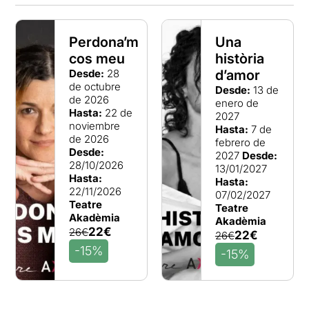
Perdona’m
Una
cos meu
història
Desde:
28
d’amor
de octubre
Desde:
13 de
de 2026
enero de
Hasta:
22 de
2027
noviembre
Hasta:
7 de
de 2026
febrero de
Desde:
2027
Desde:
28/10/2026
13/01/2027
Hasta:
Hasta:
22/11/2026
07/02/2027
Teatre
Teatre
Akadèmia
Akadèmia
22€
26€
22€
26€
-15%
-15%