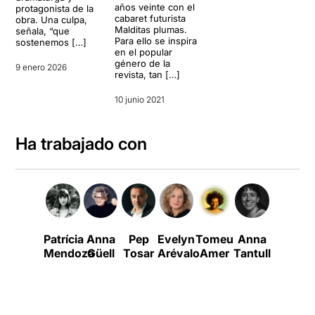
años veinte con el
protagonista de la
cabaret futurista
obra. Una culpa,
Malditas plumas.
señala, “que
Para ello se inspira
sostenemos […]
en el popular
género de la
9 enero 2026
revista, tan […]
10 junio 2021
Ha trabajado con
Patrícia
Anna
Pep
Evelyn
Tomeu
Anna
Carla
Mendoza
Güell
Tosar
Arévalo
Amer
Tantull
Torres