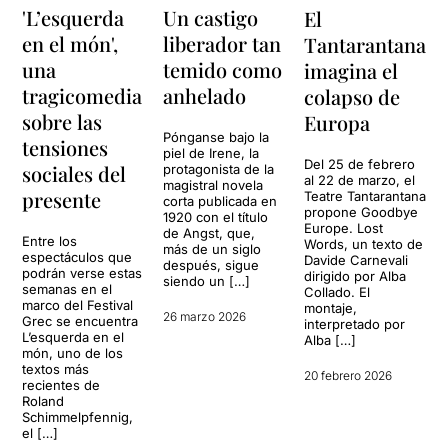
'L’esquerda
Un castigo
El
en el món',
liberador tan
Tantarantana
una
temido como
imagina el
tragicomedia
anhelado
colapso de
sobre las
Europa
Pónganse bajo la
tensiones
piel de Irene, la
Del 25 de febrero
sociales del
protagonista de la
al 22 de marzo, el
magistral novela
presente
Teatre Tantarantana
corta publicada en
propone Goodbye
1920 con el título
Europe. Lost
de Angst, que,
Entre los
Words, un texto de
más de un siglo
espectáculos que
Davide Carnevali
después, sigue
podrán verse estas
dirigido por Alba
siendo un […]
semanas en el
Collado. El
marco del Festival
montaje,
26 marzo 2026
Grec se encuentra
interpretado por
L’esquerda en el
Alba […]
món, uno de los
textos más
20 febrero 2026
recientes de
Roland
Schimmelpfennig,
el […]