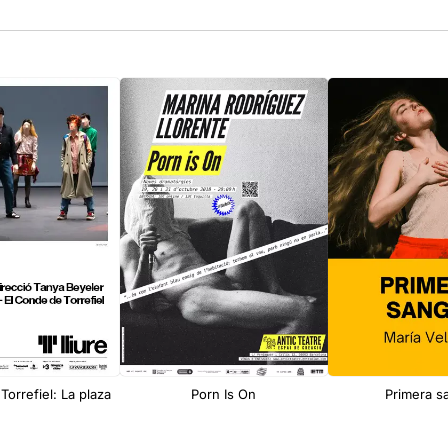
Torrefiel: La plaza
Porn Is On
Primera s