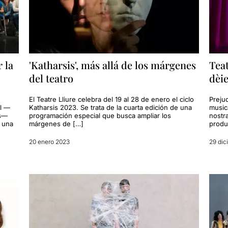
 la
'Katharsis', más allá de los márgenes
Teat
del teatro
dèie
El Teatre Lliure celebra del 19 al 28 de enero el ciclo
Prejud
el —
Katharsis 2023. Se trata de la cuarta edición de una
musica
es—
programación especial que busca ampliar los
nostra
o una
márgenes de […]
produ
20 enero 2023
29 dic