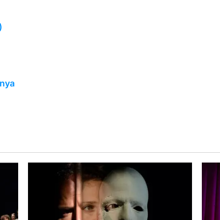
)
unya