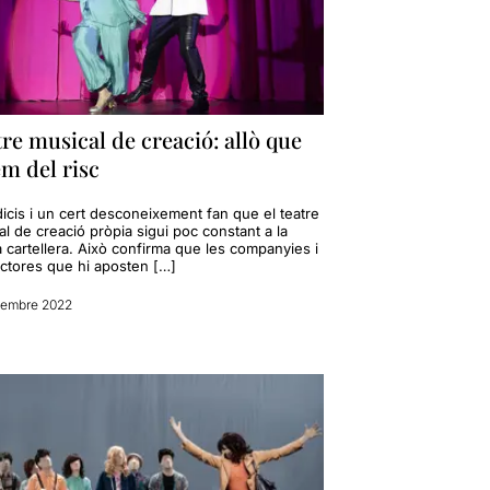
re musical de creació: allò que
m del risc
icis i un cert desconeixement fan que el teatre
l de creació pròpia sigui poc constant a la
 cartellera. Això confirma que les companyies i
ctores que hi aposten […]
iembre 2022