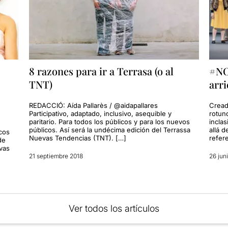
8 razones para ir a Terrasa (o al
#NO
TNT)
arri
REDACCIÓ: Aída Pallarès / @aidapallares
Cread
Participativo, adaptado, inclusivo, asequible y
rotun
paritario. Para todos los públicos y para los nuevos
incla
públicos. Así será la undécima edición del Terrassa
allá d
icos
Nuevas Tendencias (TNT). […]
refere
de
lvas
21 septiembre 2018
26 jun
Ver todos los artículos