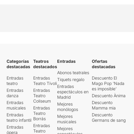
Categorías
Teatros
Entradas
Ofertas
destacadas
destacados
destacadas
Abonos teatrales
Entradas
Entradas
Descuento El
Tiquets regalo
teatro
Teatro Tívoli
Mago Pop 'Nada
Entradas
es imposible'
Entradas
Entradas
espectáculos en
danza
Teatro
Descuento Ànima
Madrid
Coliseum
Entradas
Descuento
Mejores
musicales
Entradas
Mamma mia
monólogos
Teatro
Entradas
Descuento
Mejores
Borrás
teatro infantil
Germans de sang
musicales
Entradas
Entradas
Mejores
Teatro
ópera
espectáculos