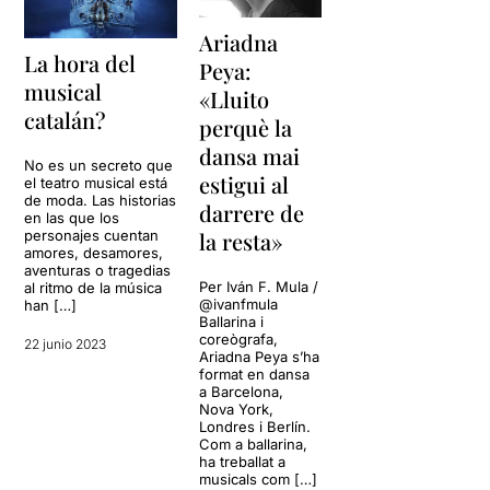
Ariadna
La hora del
Peya:
musical
«Lluito
catalán?
perquè la
dansa mai
No es un secreto que
estigui al
el teatro musical está
de moda. Las historias
darrere de
en las que los
personajes cuentan
la resta»
amores, desamores,
aventuras o tragedias
Per Iván F. Mula /
al ritmo de la música
@ivanfmula
han […]
Ballarina i
coreògrafa,
22 junio 2023
Ariadna Peya s’ha
format en dansa
a Barcelona,
Nova York,
Londres i Berlín.
Com a ballarina,
ha treballat a
musicals com […]