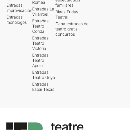
Romea
Entradas
familiares
Entradas La
improvisación
Black Friday
Villarroel
Entradas
Teatral
Entradas
monólogos
Gana entradas de
Teatro
teatro gratis -
Condal
concursos
Entradas
Teatro
Victòria
Entradas
Teatro
Apolo
Entradas
Teatro Goya
Entradas
Espai Texas