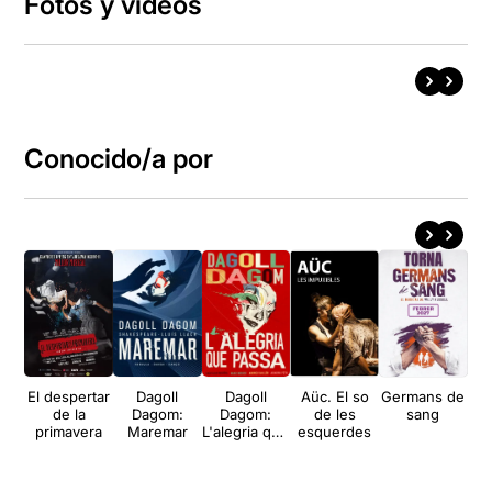
Fotos y vídeos
Conocido/a por
El despertar
Dagoll
Dagoll
Aüc. El so
Germans de
S
de la
Dagom:
Dagom:
de les
sang
primavera
Maremar
L'alegria que
esquerdes
passa