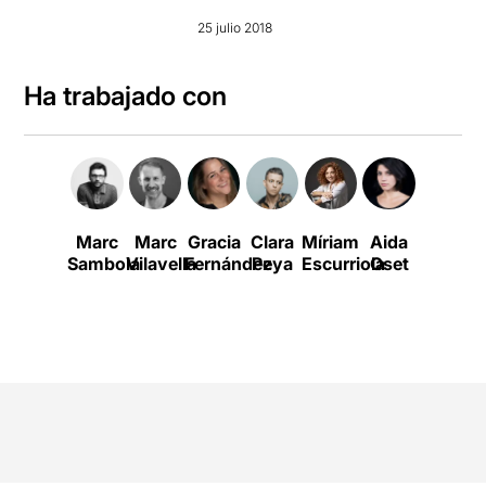
25 julio 2018
Ha trabajado con
Marc
Marc
Gracia
Clara
Míriam
Aida
Marion
Sambola
Vilavella
Fernández
Peya
Escurriola
Oset
Castillo