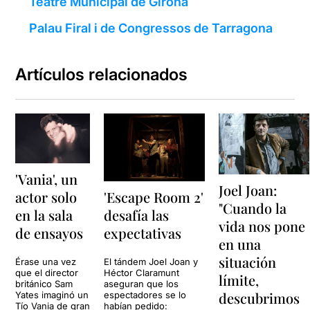
Teatre Municipal de Girona
Palau Firal i de Congressos de Tarragona
Artículos relacionados
'Vania', un
Joel Joan:
'Escape Room 2'
actor solo
"Cuando la
desafía las
en la sala
vida nos pone
expectativas
de ensayos
en una
situación
El tándem Joel Joan y
Érase una vez
Héctor Claramunt
que el director
límite,
aseguran que los
británico Sam
descubrimos
espectadores se lo
Yates imaginó un
habían pedido:
Tío Vania de gran