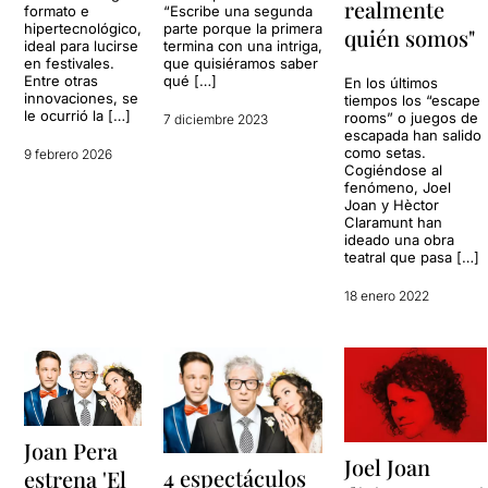
realmente
“Escribe una segunda
formato e
parte porque la primera
hipertecnológico,
quién somos"
termina con una intriga,
ideal para lucirse
que quisiéramos saber
en festivales.
qué […]
Entre otras
En los últimos
innovaciones, se
tiempos los “escape
le ocurrió la […]
rooms” o juegos de
7 diciembre 2023
escapada han salido
como setas.
9 febrero 2026
Cogiéndose al
fenómeno, Joel
Joan y Hèctor
Claramunt han
ideado una obra
teatral que pasa […]
18 enero 2022
Joan Pera
Joel Joan
4 espectáculos
estrena 'El