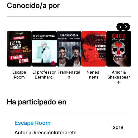
Conocido/a por
Escape
El professor
Frankenstei
Nenes i
Amor &
Room
Bernhardi
n
nens
Shakespear
e
Ha participado en
Escape Room
2018
Autoría
Dirección
Intérprete