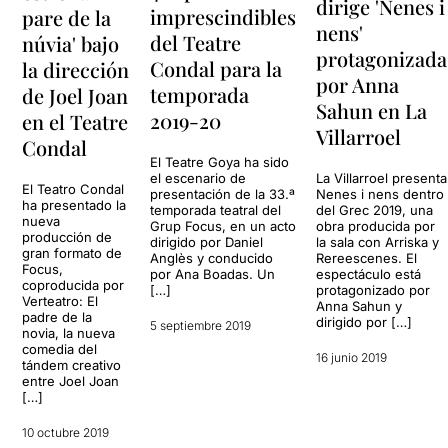
dirige 'Nenes i
imprescindibles
pare de la
nens'
del Teatre
núvia' bajo
protagonizada
Condal para la
la dirección
por Anna
temporada
de Joel Joan
Sahun en La
2019-20
en el Teatre
Villarroel
Condal
El Teatre Goya ha sido
el escenario de
La Villarroel presenta
El Teatro Condal
presentación de la 33.ª
Nenes i nens dentro
ha presentado la
temporada teatral del
del Grec 2019, una
nueva
Grup Focus, en un acto
obra producida por
producción de
dirigido por Daniel
la sala con Arriska y
gran formato de
Anglès y conducido
Rereescenes. El
Focus,
por Ana Boadas. Un
espectáculo está
coproducida por
[…]
protagonizado por
Verteatro: El
Anna Sahun y
padre de la
dirigido por […]
5 septiembre 2019
novia, la nueva
comedia del
16 junio 2019
tándem creativo
entre Joel Joan
[…]
10 octubre 2019