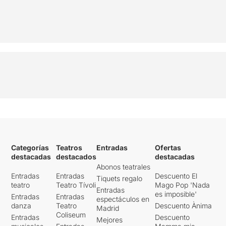
Categorías
Teatros
Entradas
Ofertas
destacadas
destacados
destacadas
Abonos teatrales
Entradas
Entradas
Descuento El
Tiquets regalo
teatro
Teatro Tívoli
Mago Pop 'Nada
Entradas
es imposible'
Entradas
Entradas
espectáculos en
danza
Teatro
Descuento Ànima
Madrid
Coliseum
Entradas
Descuento
Mejores