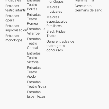
musicales
Entradas
Mamma mia
monólogos
Teatro
Entradas
Descuento
Mejores
Borrás
teatro infantil
Germans de sang
musicales
Entradas
Entradas
Mejores
Teatro
ópera
espectáculos
Romea
Entradas
familiares
Entradas La
improvisación
Black Friday
Villarroel
Entradas
Teatral
Entradas
monólogos
Gana entradas de
Teatro
teatro gratis -
Condal
concursos
Entradas
Teatro
Victòria
Entradas
Teatro
Apolo
Entradas
Teatro Goya
Entradas
Espai Texas