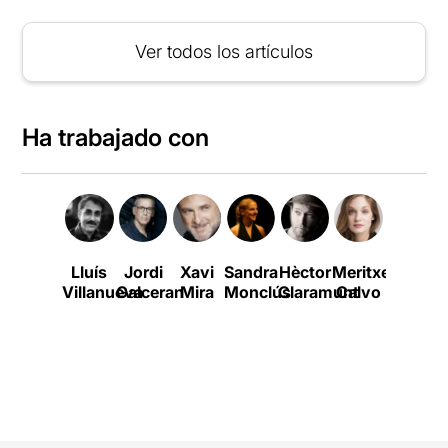
Ver todos los artículos
Ha trabajado con
Lluís
Jordi
Xavi
Sandra
Hèctor
Meritxell
Montse
Villanueva
Galceran
Mira
Monclús
Claramunt
Calvo
Colomé