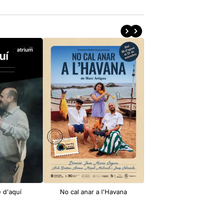
é d'aquí
No cal anar a l'Havana
One arm