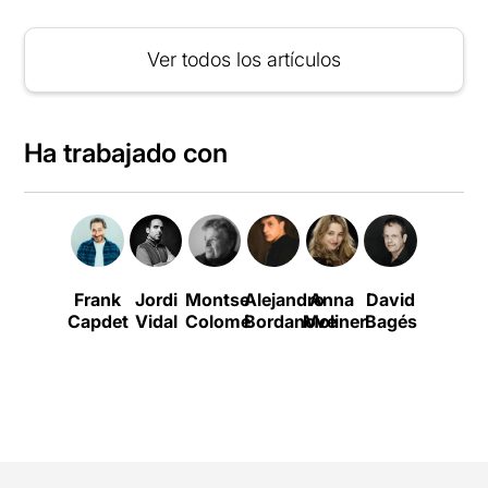
Ver todos los artículos
Ha trabajado con
Frank
Jordi
Montse
Alejandro
Anna
David
Marta
Capdet
Vidal
Colomé
Bordanove
Moliner
Bagés
Buchac
E