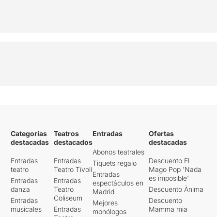
Categorías
Teatros
Entradas
Ofertas
destacadas
destacados
destacadas
Abonos teatrales
Entradas
Entradas
Descuento El
Tiquets regalo
teatro
Teatro Tívoli
Mago Pop 'Nada
Entradas
es imposible'
Entradas
Entradas
espectáculos en
danza
Teatro
Descuento Ànima
Madrid
Coliseum
Entradas
Descuento
Mejores
musicales
Entradas
Mamma mia
monólogos