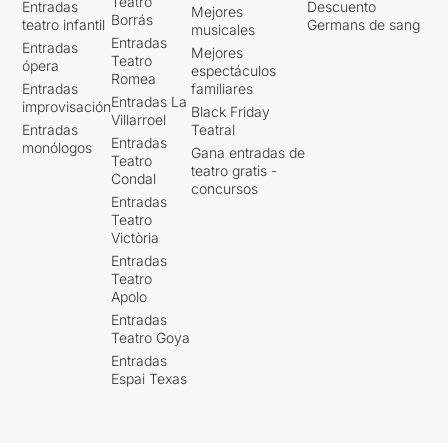
Teatro
Entradas
Descuento
Mejores
Borrás
teatro infantil
Germans de sang
musicales
Entradas
Entradas
Mejores
Teatro
ópera
espectáculos
Romea
Entradas
familiares
Entradas La
improvisación
Black Friday
Villarroel
Entradas
Teatral
Entradas
monólogos
Gana entradas de
Teatro
teatro gratis -
Condal
concursos
Entradas
Teatro
Victòria
Entradas
Teatro
Apolo
Entradas
Teatro Goya
Entradas
Espai Texas