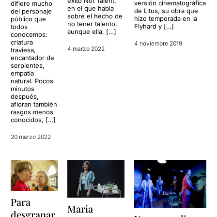
éxito Not Talent,
versión cinematográfica
difiere mucho
en el que habla
de Litus, su obra que
del personaje
sobre el hecho de
hizo temporada en la
público que
no tener talento,
Flyhard y […]
todos
aunque ella, […]
conocemos:
criatura
4 noviembre 2019
4 marzo 2022
traviesa,
encantador de
serpientes,
empatía
natural. Pocos
minutos
después,
afloran también
rasgos menos
conocidos, […]
20 marzo 2022
Para
Maria
desgranar