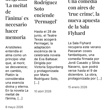
Una comedia
Rodríguez
'La meitat
con aires de
Soto
de
'true crime', la
enciende
l’ànima' es
nueva apuesta
'Permagel'
necesario
de la Sala
hacer
Flyhard
Hasta el 28 de
junio, el Teatre
memoria
Texas acogerá
La Sala Flyhard
Permagel, la
recupera este verano
Aristóteles
adaptación
Passaran coses
entendía el
escénica de la
fantàstiques, una
alma como un
celebrada novela
comedia firmada por
principio vital
de Eva Baltasar.
Jordi Casado y Sílvia
que, al morir,
Dirigida por
Navarro, que podrá
se desvanece;
Victoria Szpunberg
verse hasta el 9 de
en cambio,
y protagonizada
diciembre. La obra,
Platón la
por Maria
protagonizada por […]
consideraba
Rodríguez Soto,
una esencia
[…]
divina y eterna.
15 enero 2026
En la novela La
10 abril 2026
meitat de
l’ànima, […]
8 mayo 2026