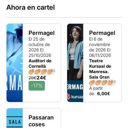
Ahora en cartel
Permagel
Permagel
El 25 de
El 6 de
octubre de
noviembre
2026
El
de 2026
El
25/10/2026
06/11/2026
Auditori de
Teatre
Cornellà
Kursaal de
Manresa.
Sala Gran
24€
29€
-17%
A partir
de
6,00€
Passaran
coses