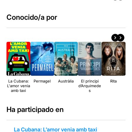
Conocido/a por
La Cubana:
Permagel
Austràlia
El principi
Rita
To
L'amor venia
d’Arquimede
amb taxi
s
Ha participado en
La Cubana: L’amor venia amb taxi