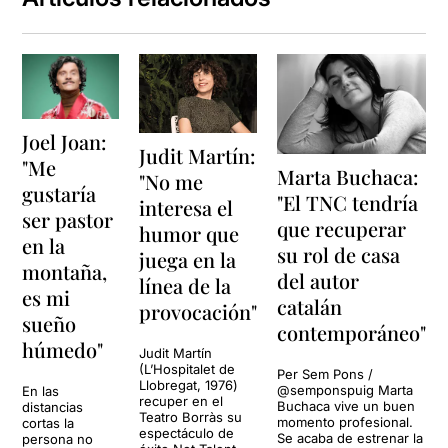
Joel Joan:
Judit Martín:
"Me
Marta Buchaca:
"No me
gustaría
"El TNC tendría
interesa el
ser pastor
que recuperar
humor que
en la
su rol de casa
juega en la
montaña,
del autor
línea de la
es mi
catalán
provocación"
sueño
contemporáneo"
húmedo"
Judit Martín
(L’Hospitalet de
Per Sem Pons /
Llobregat, 1976)
@semponspuig Marta
En las
recuper en el
Buchaca vive un buen
distancias
Teatro Borràs su
momento profesional.
cortas la
espectáculo de
Se acaba de estrenar la
persona no