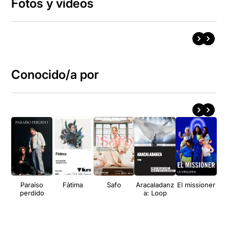
Fotos y vídeos
Conocido/a por
Paraíso
Fàtima
Safo
Aracaladanz
El missioner
M
perdido
a: Loop
S
R