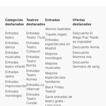
Categorías
Teatros
Entradas
Ofertas
destacadas
destacados
destacadas
Abonos teatrales
Entradas
Entradas
Descuento El
Tiquets regalo
teatro
Teatro Tívoli
Mago Pop 'Nada
Entradas
es imposible'
Entradas
Entradas
espectáculos en
danza
Teatro
Descuento Ànima
Madrid
Coliseum
Entradas
Descuento
Mejores
musicales
Entradas
Mamma mia
monólogos
Teatro
Entradas
Descuento
Mejores
Borrás
teatro infantil
Germans de sang
musicales
Entradas
Entradas
Mejores
Teatro
ópera
espectáculos
Romea
Entradas
familiares
Entradas La
improvisación
Black Friday
Villarroel
Entradas
Teatral
Entradas
monólogos
Gana entradas de
Teatro
teatro gratis -
Condal
concursos