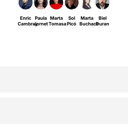
Enric
Paula
Marta
Sol
Marta
Biel
Oriol
Cambray
Jornet
Tomasa
Picó
Buchaca
Duran
Broggi