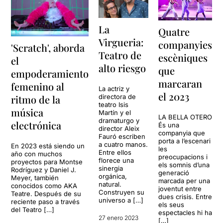
La
Quatre
Virgueria:
companyies
'Scratch', aborda
Teatro de
escèniques
el
alto riesgo
que
empoderamiento
marcaran
femenino al
La actriz y
el 2023
directora de
ritmo de la
teatro Isis
música
Martín y el
LA BELLA OTERO
dramaturgo y
electrónica
És una
director Aleix
companyia que
Fauró escriben
porta a l’escenari
a cuatro manos.
En 2023 está siendo un
les
Entre ellos
año con muchos
preocupacions i
florece una
proyectos para Montse
els somnis d’una
sinergia
Rodríguez y Daniel J.
generació
orgánica,
Meyer, también
marcada per una
natural.
conocidos como AKA
joventut entre
Construyen su
Teatre. Después de su
dues crisis. Entre
universo a […]
reciente paso a través
els seus
del Teatro […]
espectacles hi ha
27 enero 2023
[…]