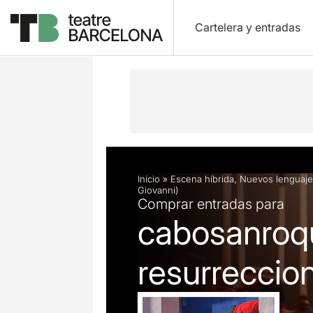
Cartelera y entradas
Descripción
Ficha artística
Fotos 
Inicio
»
Escena híbrida
,
Nuevos lenguaje
Giovanni)
Comprar entradas para
cabosanroqu
resurreccio