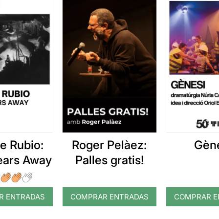
e Rubio:
Roger Pelàez:
Gèn
Years Away
Palles gratis!
R ENTRADAS
COMPRAR ENTRADAS
COMPRAR E