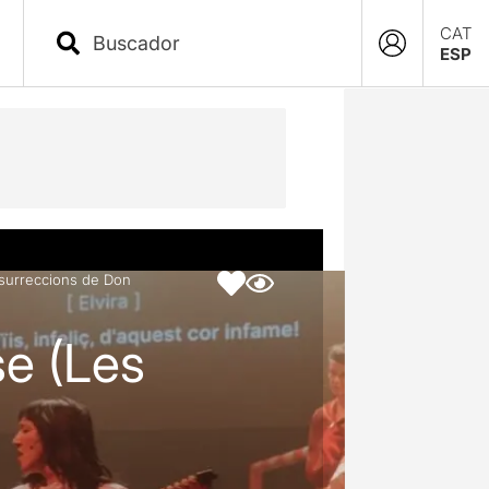
CAT
ESP
esurreccions de Don
se (Les