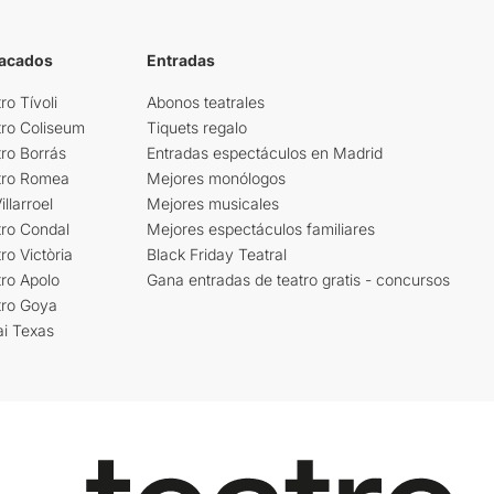
tacados
Entradas
ro Tívoli
Abonos teatrales
tro Coliseum
Tiquets regalo
ro Borrás
Entradas espectáculos en Madrid
tro Romea
Mejores monólogos
llarroel
Mejores musicales
tro Condal
Mejores espectáculos familiares
ro Victòria
Black Friday Teatral
ro Apolo
Gana entradas de teatro gratis - concursos
tro Goya
ai Texas