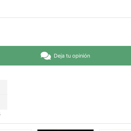
Deja tu opinión
s