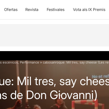
Ofertas
Revista
Festivales
Vota als IX Premis
y vídeos
s escénicos
,
Performance
»
cabosanroque: Mil tres, say cheese (Les r
e: Mil tres, say chee
ns de Don Giovanni)