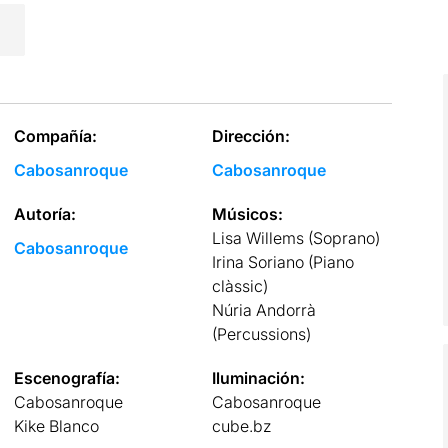
Compañía:
Dirección:
Cabosanroque
Cabosanroque
Autoría:
Músicos:
Lisa Willems (Soprano)
Cabosanroque
Irina Soriano (Piano
clàssic)
Núria Andorrà
(Percussions)
Escenografía:
Iluminación:
Cabosanroque
Cabosanroque
Kike Blanco
cube.bz