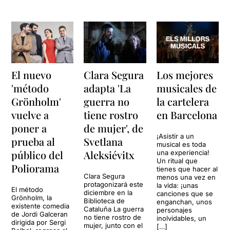
El nuevo
Clara Segura
Los mejores
'método
adapta 'La
musicales de
Grönholm'
guerra no
la cartelera
vuelve a
tiene rostro
en Barcelona
poner a
de mujer', de
¡Asistir a un
prueba al
Svetlana
musical es toda
público del
Aleksiévitx
una experiencia!
Un ritual que
Poliorama
tienes que hacer al
Clara Segura
menos una vez en
protagonizará este
la vida: ¡unas
El método
diciembre en la
canciones que se
Grönholm, la
Biblioteca de
enganchan, unos
existente comedia
Cataluña La guerra
personajes
de Jordi Galceran
no tiene rostro de
inolvidables, un
dirigida por Sergi
mujer, junto con el
[…]