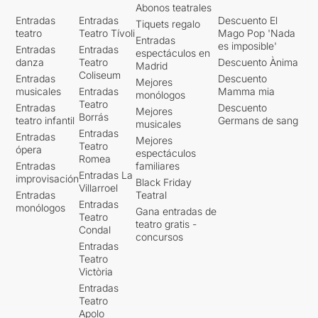
Abonos teatrales
Entradas
Entradas
Descuento El
Tiquets regalo
teatro
Teatro Tívoli
Mago Pop 'Nada
Entradas
es imposible'
Entradas
Entradas
espectáculos en
danza
Teatro
Descuento Ànima
Madrid
Coliseum
Entradas
Descuento
Mejores
musicales
Entradas
Mamma mia
monólogos
Teatro
Entradas
Descuento
Mejores
Borrás
teatro infantil
Germans de sang
musicales
Entradas
Entradas
Mejores
Teatro
ópera
espectáculos
Romea
Entradas
familiares
Entradas La
improvisación
Black Friday
Villarroel
Entradas
Teatral
Entradas
monólogos
Gana entradas de
Teatro
teatro gratis -
Condal
concursos
Entradas
Teatro
Victòria
Entradas
Teatro
Apolo