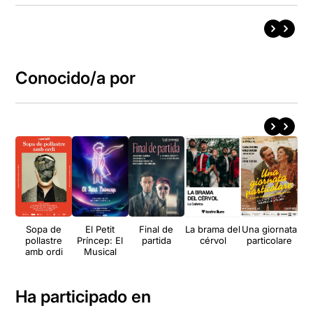
Conocido/a por
Sopa de
El Petit
Final de
La brama del
Una giornata
2
pollastre
Príncep: El
partida
cérvol
particolare
amb ordi
Musical
Ha participado en