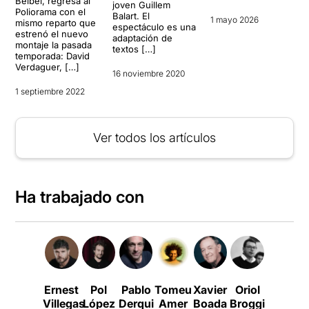
Belbel, regresa al
joven Guillem
Poliorama con el
Balart. El
1 mayo 2026
mismo reparto que
espectáculo es una
estrenó el nuevo
adaptación de
montaje la pasada
textos […]
temporada: David
Verdaguer, […]
16 noviembre 2020
1 septiembre 2022
Ver todos los artículos
Ha trabajado con
Ernest
Pol
Pablo
Tomeu
Xavier
Oriol
La
Villegas
López
Derqui
Amer
Boada
Broggi
Perla
C