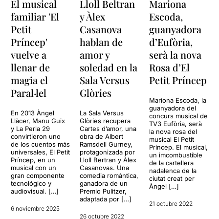
El musical
Lloll Beltran
Mariona
familiar 'El
y Àlex
Escoda,
Petit
Casanova
guanyadora
Príncep'
hablan de
d’Eufòria,
vuelve a
amor y
serà la nova
llenar de
soledad en la
Rosa d’El
magia el
Sala Versus
Petit Príncep
Paral·lel
Glòries
Mariona Escoda, la
guanyadora del
En 2013 Àngel
La Sala Versus
concurs musical de
Llàcer, Manu Guix
Glòries recupera
TV3 Eufòria, serà
y La Perla 29
Cartes d’amor, una
la nova rosa del
convirtieron uno
obra de Albert
musical El Petit
de los cuentos más
Ramsdell Gurney,
Príncep. El musical,
universales, El Petit
protagonizada por
un imcombustible
Príncep, en un
Lloll Bertran y Àlex
de la cartellera
musical con un
Casanovas. Una
nadalenca de la
gran componente
comedia romántica,
ciutat creat per
tecnológico y
ganadora de un
Àngel […]
audiovisual. […]
Premio Pulitzer,
adaptada por […]
21 octubre 2022
6 noviembre 2025
26 octubre 2022