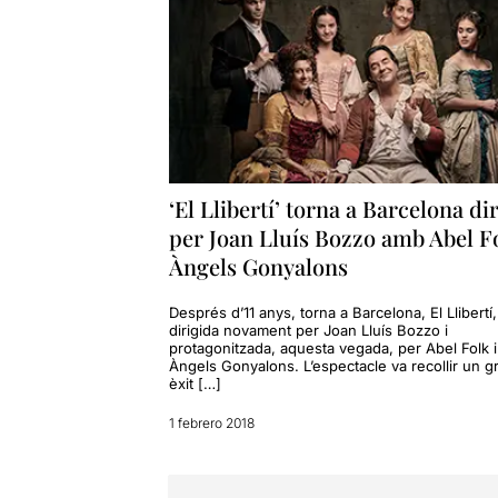
‘El Llibertí’ torna a Barcelona dir
per Joan Lluís Bozzo amb Abel Fo
Àngels Gonyalons
Després d’11 anys, torna a Barcelona, El Llibertí,
dirigida novament per Joan Lluís Bozzo i
protagonitzada, aquesta vegada, per Abel Folk i
Àngels Gonyalons. L’espectacle va recollir un g
èxit […]
1 febrero 2018