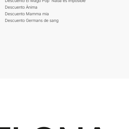
Descuento El Mago Pop 'Nada es imposible'
Descuento Ànima
Descuento Mamma mia
Descuento Germans de sang