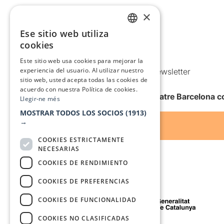
Aviso legal
×
Política de privacidad
Ese sitio web utiliza
CATALAN
Política de Cookies
cookies
SPANISH
Condiciones de uso
Este sitio web usa cookies para mejorar la
experiencia del usuario. Al utilizar nuestro
Comunicaciones comerciales y Newsletter
sitio web, usted acepta todas las cookies de
Anuncia’t
acuerdo con nuestra Política de cookies.
Quiero recibir la newsletter de Teatre Barcelona
Llegir-ne més
MOSTRAR TODOS LOS SOCIOS
(1913)
→
COOKIES ESTRICTAMENTE
NECESARIAS
COOKIES DE RENDIMIENTO
COOKIES DE PREFERENCIAS
Con el apoyo de
COOKIES DE FUNCIONALIDAD
COOKIES NO CLASIFICADAS