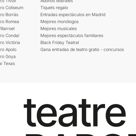
ro Tívoli
Abonos teatrales
tro Coliseum
Tiquets regalo
ro Borrás
Entradas espectáculos en Madrid
tro Romea
Mejores monólogos
llarroel
Mejores musicales
tro Condal
Mejores espectáculos familiares
ro Victòria
Black Friday Teatral
ro Apolo
Gana entradas de teatro gratis - concursos
tro Goya
ai Texas