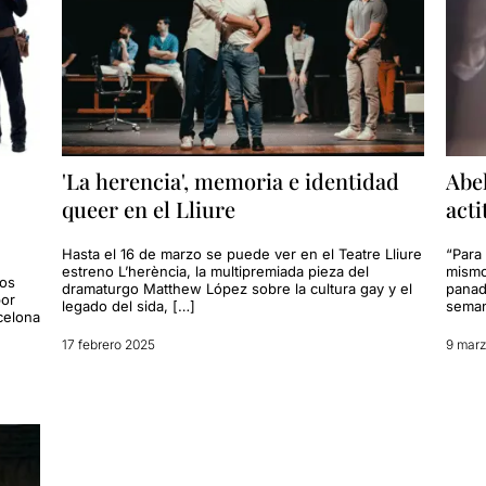
'La herencia', memoria e identidad
Abel
queer en el Lliure
acti
Hasta el 16 de marzo se puede ver en el Teatre Lliure
“Para
estreno L’herència, la multipremiada pieza del
mismo
cos
dramaturgo Matthew López sobre la cultura gay y el
panad
por
legado del sida, […]
seman
celona
17 febrero 2025
9 mar