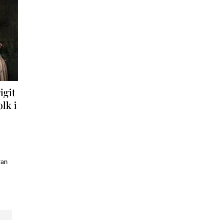
igit
lk i
ran