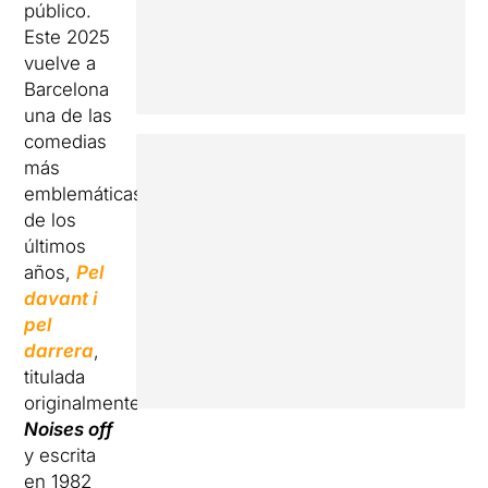
público.
Este 2025
vuelve a
Barcelona
una de las
comedias
más
emblemáticas
de los
últimos
años,
Pel
davant i
pel
darrera
,
titulada
originalmente
Noises off
y escrita
en 1982