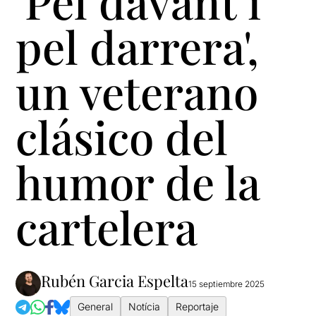
'Pel davant i
pel darrera',
un veterano
clásico del
humor de la
cartelera
Rubén Garcia Espelta
15 septiembre 2025
General
Notícia
Reportaje