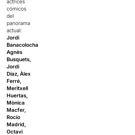
actrices
cómicos
del
panorama
actual:
Jordi
Banacolocha,
Agnès
Busquets,
Jordi
Díaz, Àlex
Ferré,
Meritxell
Huertas,
Mònica
Macfer,
Rocío
Madrid,
Octavi