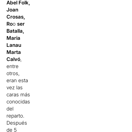
Abel Folk,
Joan
Crosas,
Ro
o
ser
Batalla,
Maria
Lanau
Marta
Calvó
,
entre
otros,
eran esta
vez las
caras más
conocidas
del
reparto.
Después
de 5