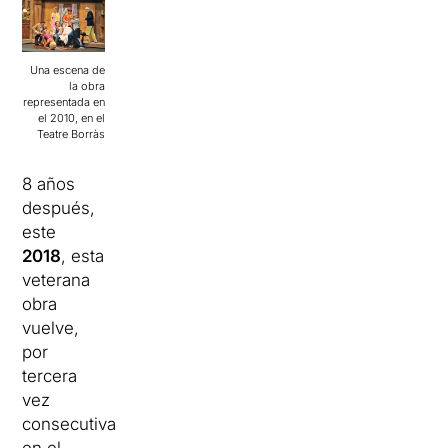
Una escena de
la obra
representada en
el 2010, en el
Teatre Borràs
8 años
después,
este
2018
, esta
veterana
obra
vuelve,
por
tercera
vez
consecutiva