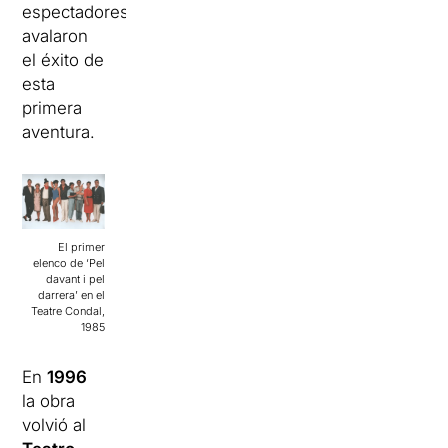
espectadores
avalaron
el éxito de
esta
primera
aventura.
El primer
elenco de ‘Pel
davant i pel
darrera’ en el
Teatre Condal,
1985
En
1996
la obra
volvió al