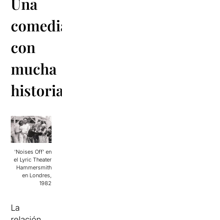
Una
comedia
con
mucha
historia
‘Noises Off’ en
el Lyric Theater
Hammersmith
en Londres,
1982
La
relación