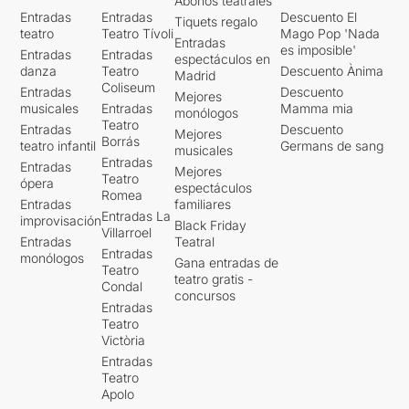
Abonos teatrales
Entradas
Entradas
Descuento El
Tiquets regalo
teatro
Teatro Tívoli
Mago Pop 'Nada
Entradas
es imposible'
Entradas
Entradas
espectáculos en
danza
Teatro
Descuento Ànima
Madrid
Coliseum
Entradas
Descuento
Mejores
musicales
Entradas
Mamma mia
monólogos
Teatro
Entradas
Descuento
Mejores
Borrás
teatro infantil
Germans de sang
musicales
Entradas
Entradas
Mejores
Teatro
ópera
espectáculos
Romea
Entradas
familiares
Entradas La
improvisación
Black Friday
Villarroel
Entradas
Teatral
Entradas
monólogos
Gana entradas de
Teatro
teatro gratis -
Condal
concursos
Entradas
Teatro
Victòria
Entradas
Teatro
Apolo