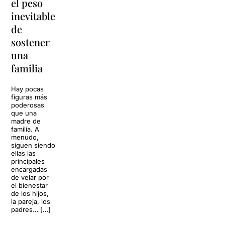
el peso
lágrimas'
en
inevitable
vuelve a
'Cancun'
de
Barcelona
para
sostener
replantear
La música
una
toda una
volverá a
familia
llenar la casa
vida
de los Von
Trapp.
Hay pocas
Sonrisas y
Sol, playa,
figuras más
lágrimas, uno
cócteles y un
poderosas
de los
resort
que una
grandes
paradisíaco. El
madre de
clásicos de la
escenario
familia. A
historia del
parece
menudo,
teatro musical,
perfecto para
siguen siendo
llegará al
desconectar de
ellas las
Teatre Apolo
la rutina, pero
principales
del […]
una
encargadas
conversación
de velar por
inoportuna
27 julio 2026
el bienestar
puede
de los hijos,
convertir unas
la pareja, los
vacaciones
padres… […]
entre amigos
en una revisión