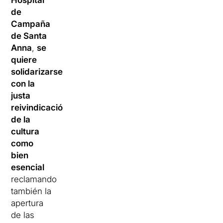
Hospital
de
Campaña
de Santa
Anna
,
se
quiere
solidarizarse
con la
justa
reivindicación
de la
cultura
como
bien
esencial
reclamando
también la
apertura
de las