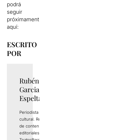
podrá
seguir
próximamente
aquí:
ESCRITO
POR
Rubén
TWITTER
Garcia
Espelta
Periodista y gestor
cultural. Responsable
de contenidos
editoriales de
TeatreBarcelona.com.