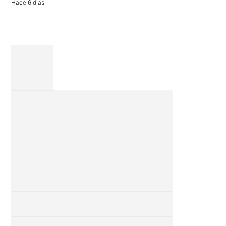
Hace 6 dias
completa […]
28 julio 2026