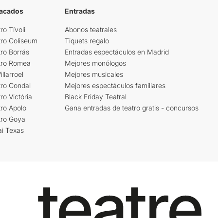
tacados
Entradas
ro Tívoli
Abonos teatrales
tro Coliseum
Tiquets regalo
ro Borrás
Entradas espectáculos en Madrid
tro Romea
Mejores monólogos
llarroel
Mejores musicales
tro Condal
Mejores espectáculos familiares
ro Victòria
Black Friday Teatral
ro Apolo
Gana entradas de teatro gratis - concursos
tro Goya
ai Texas