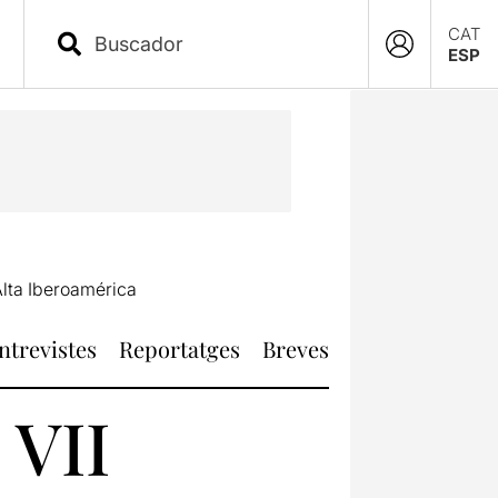
CAT
ESP
Alta Iberoamérica
ntrevistes
Reportatges
Breves
 VII