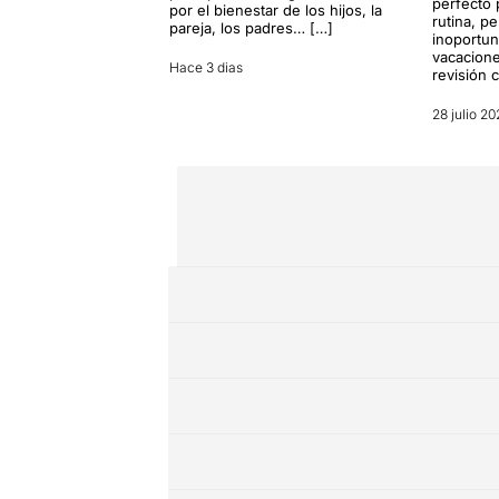
perfecto 
por el bienestar de los hijos, la
rutina, p
pareja, los padres… […]
inoportun
vacacione
Hace 3 dias
revisión 
28 julio 20