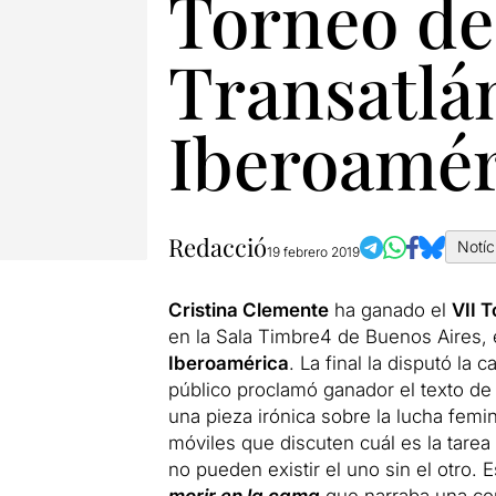
Torneo de
Transatlá
Iberoamér
Redacció
Notíc
19 febrero 2019
Cristina Clemente
ha ganado el
VII 
en la Sala Timbre4 de Buenos Aires, 
Iberoamérica
. La final la disputó la 
público proclamó ganador el texto d
una pieza irónica sobre la lucha femi
móviles que discuten cuál es la tare
no pueden existir el uno sin el otro.