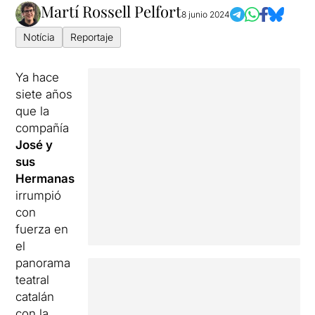
Martí Rossell Pelfort
8 junio 2024
Notícia
Reportaje
Ya hace
siete años
que la
compañía
José y
sus
Hermanas
irrumpió
con
fuerza en
el
panorama
teatral
catalán
con la