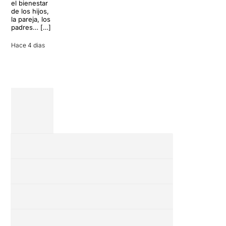
el bienestar
puede
de los hijos,
convertir unas
la pareja, los
vacaciones
padres… […]
entre amigos
en una revisión
Hace 4 dias
completa […]
28 julio 2026