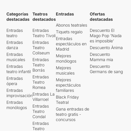
Categorías
Teatros
Entradas
Ofertas
destacadas
destacados
destacadas
Abonos teatrales
Entradas
Entradas
Descuento El
Tiquets regalo
teatro
Teatro Tívoli
Mago Pop 'Nada
Entradas
es imposible'
Entradas
Entradas
espectáculos en
danza
Teatro
Descuento Ànima
Madrid
Coliseum
Entradas
Descuento
Mejores
musicales
Entradas
Mamma mia
monólogos
Teatro
Entradas
Descuento
Mejores
Borrás
teatro infantil
Germans de sang
musicales
Entradas
Entradas
Mejores
Teatro
ópera
espectáculos
Romea
Entradas
familiares
Entradas La
improvisación
Black Friday
Villarroel
Entradas
Teatral
Entradas
monólogos
Gana entradas de
Teatro
teatro gratis -
Condal
concursos
Entradas
Teatro