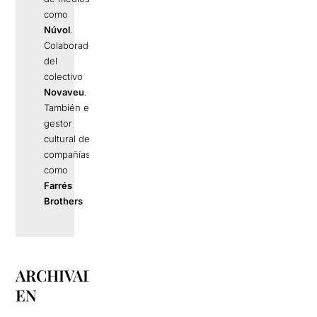
como
Núvol
.
Colaborador
del
colectivo
Novaveu
.
También es
gestor
cultural de
compañías
como
Farrés
Brothers
ARCHIVADO
EN