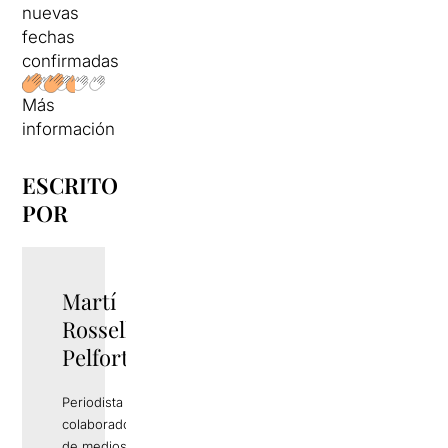
nuevas
fechas
confirmadas
Más
información
ESCRITO
POR
Martí
Rossell
Pelfort
Periodista y
colaborador
de medios