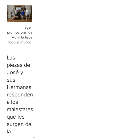
Imagen
promocional de
‘Morir lo hace
todo el mundo’
Las
piezas de
José y
sus
Hermanas
responden
a los
malestares
que les
surgen de
la