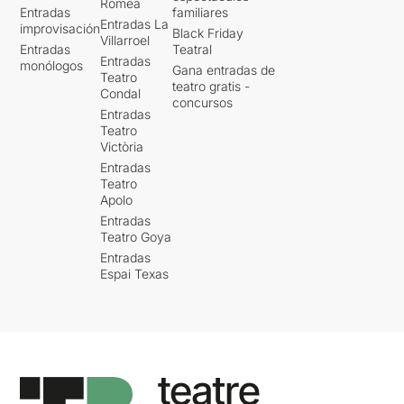
Romea
Entradas
familiares
Entradas La
improvisación
Black Friday
Villarroel
Entradas
Teatral
Entradas
monólogos
Gana entradas de
Teatro
teatro gratis -
Condal
concursos
Entradas
Teatro
Victòria
Entradas
Teatro
Apolo
Entradas
Teatro Goya
Entradas
Espai Texas