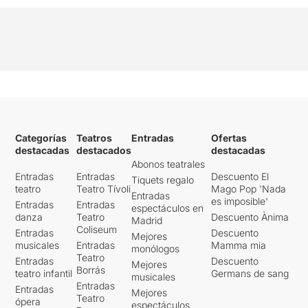
Categorías
Teatros
Entradas
Ofertas
destacadas
destacados
destacadas
Abonos teatrales
Entradas
Entradas
Descuento El
Tiquets regalo
teatro
Teatro Tívoli
Mago Pop 'Nada
Entradas
es imposible'
Entradas
Entradas
espectáculos en
danza
Teatro
Descuento Ànima
Madrid
Coliseum
Entradas
Descuento
Mejores
musicales
Entradas
Mamma mia
monólogos
Teatro
Entradas
Descuento
Mejores
Borrás
teatro infantil
Germans de sang
musicales
Entradas
Entradas
Mejores
Teatro
ópera
espectáculos