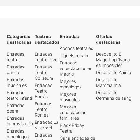
Categorías
Teatros
Entradas
Ofertas
destacadas
destacados
destacadas
Abonos teatrales
Entradas
Entradas
Descuento El
Tiquets regalo
teatro
Teatro Tívoli
Mago Pop 'Nada
Entradas
es imposible'
Entradas
Entradas
espectáculos en
danza
Teatro
Descuento Ànima
Madrid
Coliseum
Entradas
Descuento
Mejores
musicales
Entradas
Mamma mia
monólogos
Teatro
Entradas
Descuento
Mejores
Borrás
teatro infantil
Germans de sang
musicales
Entradas
Entradas
Mejores
Teatro
ópera
espectáculos
Romea
Entradas
familiares
Entradas La
improvisación
Black Friday
Villarroel
Entradas
Teatral
Entradas
monólogos
Gana entradas de