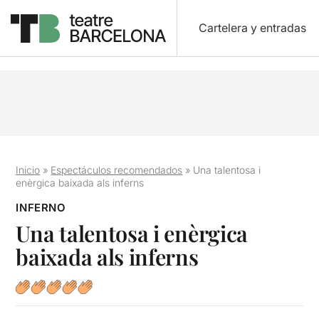
Cartelera y entradas
Inicio
»
Espectáculos recomendados
»
Una talentosa i
enèrgica baixada als inferns
INFERNO
Una talentosa i enèrgica
baixada als inferns