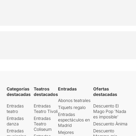
Categorías
Teatros
Entradas
Ofertas
destacadas
destacados
destacadas
Abonos teatrales
Entradas
Entradas
Descuento El
Tiquets regalo
teatro
Teatro Tívoli
Mago Pop 'Nada
Entradas
es imposible'
Entradas
Entradas
espectáculos en
danza
Teatro
Descuento Ànima
Madrid
Coliseum
Entradas
Descuento
Mejores