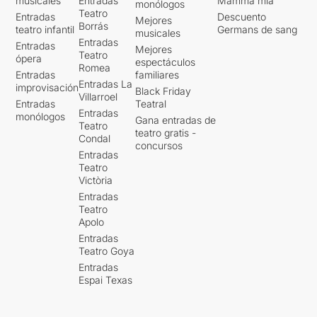
musicales
Entradas
Mamma mia
monólogos
Teatro
Entradas
Descuento
Mejores
Borrás
teatro infantil
Germans de sang
musicales
Entradas
Entradas
Mejores
Teatro
ópera
espectáculos
Romea
Entradas
familiares
Entradas La
improvisación
Black Friday
Villarroel
Entradas
Teatral
Entradas
monólogos
Gana entradas de
Teatro
teatro gratis -
Condal
concursos
Entradas
Teatro
Victòria
Entradas
Teatro
Apolo
Entradas
Teatro Goya
Entradas
Espai Texas