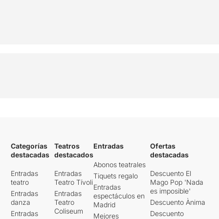
Categorías
Teatros
Entradas
Ofertas
destacadas
destacados
destacadas
Abonos teatrales
Entradas
Entradas
Descuento El
Tiquets regalo
teatro
Teatro Tívoli
Mago Pop 'Nada
Entradas
es imposible'
Entradas
Entradas
espectáculos en
danza
Teatro
Descuento Ànima
Madrid
Coliseum
Entradas
Descuento
Mejores