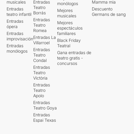
musicales
Entradas
Mamma mia
monólogos
Teatro
Entradas
Descuento
Mejores
Borrás
teatro infantil
Germans de sang
musicales
Entradas
Entradas
Mejores
Teatro
ópera
espectáculos
Romea
Entradas
familiares
Entradas La
improvisación
Black Friday
Villarroel
Entradas
Teatral
Entradas
monólogos
Gana entradas de
Teatro
teatro gratis -
Condal
concursos
Entradas
Teatro
Victòria
Entradas
Teatro
Apolo
Entradas
Teatro Goya
Entradas
Espai Texas