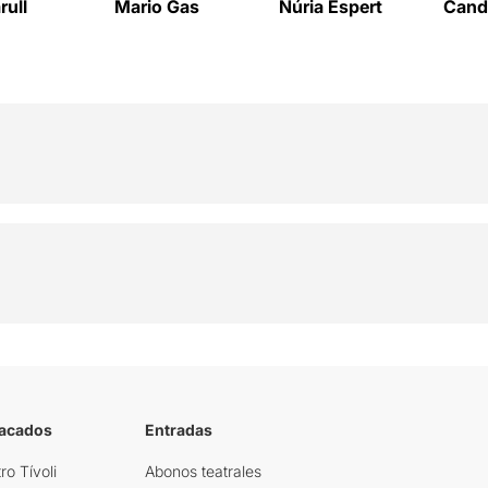
rull
Mario Gas
Núria Espert
Cande
tacados
Entradas
ro Tívoli
Abonos teatrales