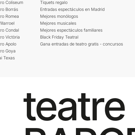
tro Coliseum
Tiquets regalo
ro Borrás
Entradas espectáculos en Madrid
tro Romea
Mejores monólogos
llarroel
Mejores musicales
tro Condal
Mejores espectáculos familiares
ro Victòria
Black Friday Teatral
ro Apolo
Gana entradas de teatro gratis - concursos
tro Goya
ai Texas