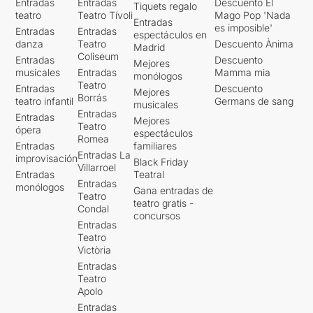
Entradas
Entradas
Descuento El
Tiquets regalo
teatro
Teatro Tívoli
Mago Pop 'Nada
Entradas
es imposible'
Entradas
Entradas
espectáculos en
danza
Teatro
Descuento Ànima
Madrid
Coliseum
Entradas
Descuento
Mejores
musicales
Entradas
Mamma mia
monólogos
Teatro
Entradas
Descuento
Mejores
Borrás
teatro infantil
Germans de sang
musicales
Entradas
Entradas
Mejores
Teatro
ópera
espectáculos
Romea
Entradas
familiares
Entradas La
improvisación
Black Friday
Villarroel
Entradas
Teatral
Entradas
monólogos
Gana entradas de
Teatro
teatro gratis -
Condal
concursos
Entradas
Teatro
Victòria
Entradas
Teatro
Apolo
Entradas