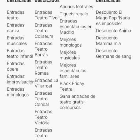
destacadas
destacados
destacadas
Abonos teatrales
Entradas
Entradas
Descuento El
Tiquets regalo
teatro
Teatro Tívoli
Mago Pop 'Nada
Entradas
es imposible'
Entradas
Entradas
espectáculos en
danza
Teatro
Descuento Ànima
Madrid
Coliseum
Entradas
Descuento
Mejores
musicales
Entradas
Mamma mia
monólogos
Teatro
Entradas
Descuento
Mejores
Borrás
teatro infantil
Germans de sang
musicales
Entradas
Entradas
Mejores
Teatro
ópera
espectáculos
Romea
Entradas
familiares
Entradas La
improvisación
Black Friday
Villarroel
Entradas
Teatral
Entradas
monólogos
Gana entradas de
Teatro
teatro gratis -
Condal
concursos
Entradas
Teatro
Victòria
Entradas
Teatro