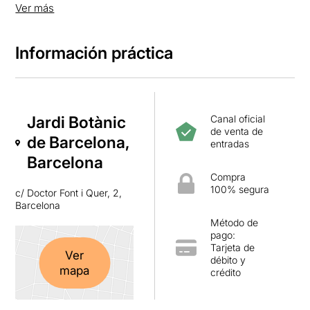
mediterráneo.
Ver más
La función del Jardín es
preservar y dar a conocer
colecciones
de plantas mediterráneas de todo el mundo.
Información práctica
Entre sus objetivos principales destacan la conservación y
documentación del patrimonio natural de Cataluña, actuar
como elemento difusor de la cultura botánica y naturalista
y promover el conocimiento y el respeto por la naturaleza.
Jardi Botànic
Canal oficial
de venta de
de Barcelona,
entradas
Barcelona
Compra
100% segura
c/ Doctor Font i Quer, 2,
Barcelona
Método de
pago:
Tarjeta de
Ver
débito y
mapa
crédito