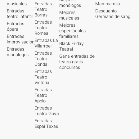
musicales
Entradas
Mamma mia
monólogos
Teatro
Entradas
Descuento
Mejores
Borrás
teatro infantil
Germans de sang
musicales
Entradas
Entradas
Mejores
Teatro
ópera
espectáculos
Romea
Entradas
familiares
Entradas La
improvisación
Black Friday
Villarroel
Entradas
Teatral
Entradas
monólogos
Gana entradas de
Teatro
teatro gratis -
Condal
concursos
Entradas
Teatro
Victòria
Entradas
Teatro
Apolo
Entradas
Teatro Goya
Entradas
Espai Texas