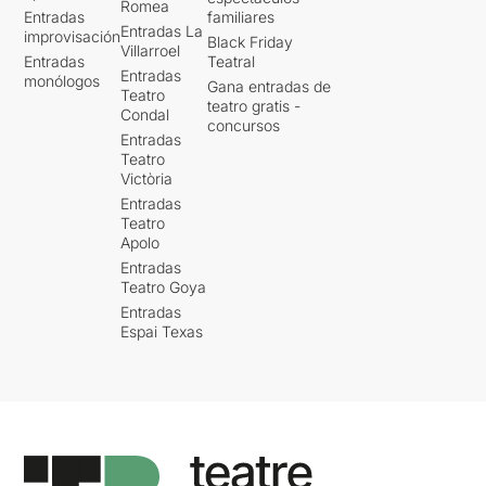
Romea
Entradas
familiares
Entradas La
improvisación
Black Friday
Villarroel
Entradas
Teatral
Entradas
monólogos
Gana entradas de
Teatro
teatro gratis -
Condal
concursos
Entradas
Teatro
Victòria
Entradas
Teatro
Apolo
Entradas
Teatro Goya
Entradas
Espai Texas