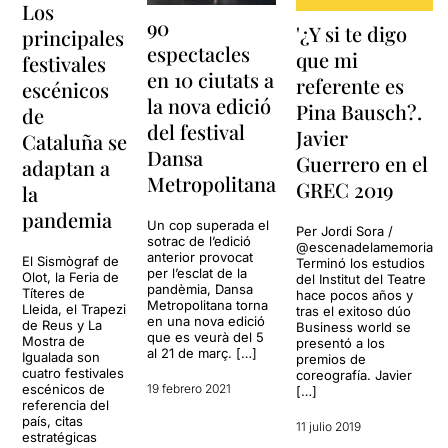
Los
90
'¿Y si te digo
principales
espectacles
que mi
festivales
en 10 ciutats a
referente es
escénicos
la nova edició
Pina Bausch?.
de
del festival
Javier
Cataluña se
Dansa
Guerrero en el
adaptan a
Metropolitana
GREC 2019
la
pandemia
Un cop superada el
Per Jordi Sora /
sotrac de l’edició
@escenadelamemoria
anterior provocat
El Sismògraf de
Terminó los estudios
per l’esclat de la
Olot, la Feria de
del Institut del Teatre
pandèmia, Dansa
Títeres de
hace pocos años y
Metropolitana torna
Lleida, el Trapezi
tras el exitoso dúo
en una nova edició
de Reus y La
Business world se
que es veurà del 5
Mostra de
presentó a los
al 21 de març. […]
Igualada son
premios de
cuatro festivales
coreografía. Javier
escénicos de
19 febrero 2021
[…]
referencia del
país, citas
11 julio 2019
estratégicas