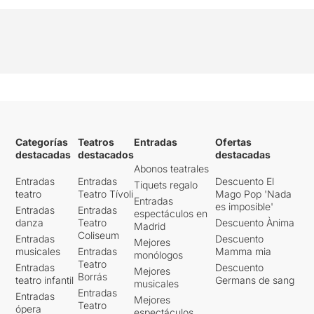
Categorías
Teatros
Entradas
Ofertas
destacadas
destacados
destacadas
Abonos teatrales
Entradas
Entradas
Descuento El
Tiquets regalo
teatro
Teatro Tívoli
Mago Pop 'Nada
Entradas
es imposible'
Entradas
Entradas
espectáculos en
danza
Teatro
Descuento Ànima
Madrid
Coliseum
Entradas
Descuento
Mejores
musicales
Entradas
Mamma mia
monólogos
Teatro
Entradas
Descuento
Mejores
Borrás
teatro infantil
Germans de sang
musicales
Entradas
Entradas
Mejores
Teatro
ópera
espectáculos