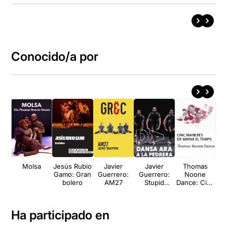
Conocido/a por
Molsa
Jesús Rubio
Javier
Javier
Thomas
En
Gamo: Gran
Guerrero:
Guerrero:
Noone
bolero
AM27
Stupid
Dance: Cinc
dreamers +
maneres de
AM27
matar el
temps
Ha participado en