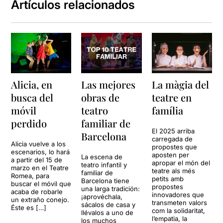
Artículos relacionados
Alicia, en
Las mejores
La màgia del
busca del
obras de
teatre en
móvil
teatro
família
perdido
familiar de
El 2025 arriba
Barcelona
carregada de
Alicia vuelve a los
propostes que
escenarios, lo hará
aposten per
La escena de
a partir del 15 de
apropar el món del
teatro infantil y
marzo en el Teatre
teatre als més
familiar de
Romea, para
petits amb
Barcelona tiene
buscar el móvil que
propostes
una larga tradición:
acaba de robarle
innovadores que
¡aprovéchala,
un extraño conejo.
transmeten valors
sácalos de casa y
Éste es […]
com la solidaritat,
llévalos a uno de
l’empatia, la
los muchos