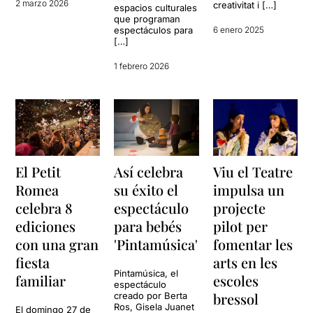
2 marzo 2026
creativitat i […]
espacios culturales
que programan
espectáculos para
6 enero 2025
[…]
1 febrero 2026
El Petit
Así celebra
Viu el Teatre
Romea
su éxito el
impulsa un
celebra 8
espectáculo
projecte
ediciones
para bebés
pilot per
con una gran
'Pintamúsica'
fomentar les
fiesta
arts en les
Pintamúsica, el
familiar
escoles
espectáculo
bressol
creado por Berta
Ros, Gisela Juanet
El domingo 27 de