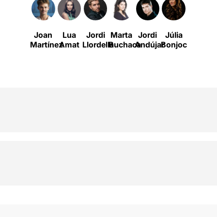
Joan
Lua
Jordi
Marta
Jordi
Júlia
Queralt
Martínez
Amat
Llordella
Buchaca
Andújar
Bonjoch
Albinya
A