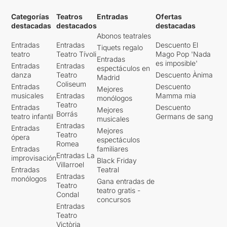
Categorías
Teatros
Entradas
Ofertas
destacadas
destacados
destacadas
Abonos teatrales
Entradas
Entradas
Descuento El
Tiquets regalo
teatro
Teatro Tívoli
Mago Pop 'Nada
Entradas
es imposible'
Entradas
Entradas
espectáculos en
danza
Teatro
Descuento Ànima
Madrid
Coliseum
Entradas
Descuento
Mejores
musicales
Entradas
Mamma mia
monólogos
Teatro
Entradas
Descuento
Mejores
Borrás
teatro infantil
Germans de sang
musicales
Entradas
Entradas
Mejores
Teatro
ópera
espectáculos
Romea
Entradas
familiares
Entradas La
improvisación
Black Friday
Villarroel
Entradas
Teatral
Entradas
monólogos
Gana entradas de
Teatro
teatro gratis -
Condal
concursos
Entradas
Teatro
Victòria