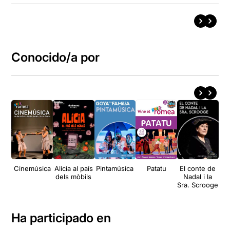
Conocido/a por
Cinemúsica
Alícia al país
Pintamúsica
Patatu
El conte de
El 
dels mòbils
Nadal i la
el
Sra. Scrooge
al
Ha participado en