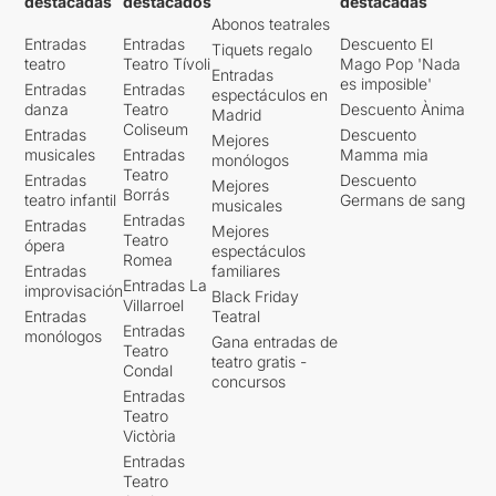
destacadas
destacados
destacadas
Abonos teatrales
Entradas
Entradas
Descuento El
Tiquets regalo
teatro
Teatro Tívoli
Mago Pop 'Nada
Entradas
es imposible'
Entradas
Entradas
espectáculos en
danza
Teatro
Descuento Ànima
Madrid
Coliseum
Entradas
Descuento
Mejores
musicales
Entradas
Mamma mia
monólogos
Teatro
Entradas
Descuento
Mejores
Borrás
teatro infantil
Germans de sang
musicales
Entradas
Entradas
Mejores
Teatro
ópera
espectáculos
Romea
Entradas
familiares
Entradas La
improvisación
Black Friday
Villarroel
Entradas
Teatral
Entradas
monólogos
Gana entradas de
Teatro
teatro gratis -
Condal
concursos
Entradas
Teatro
Victòria
Entradas
Teatro