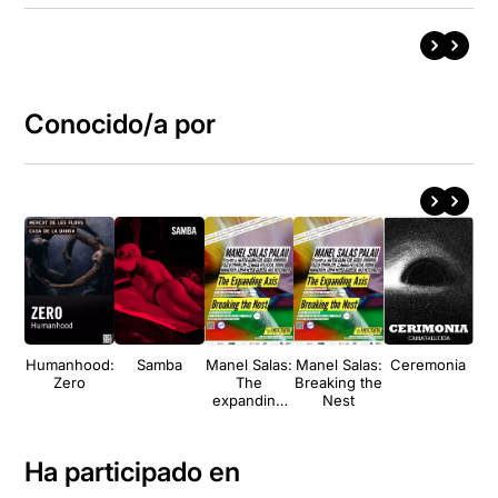
Conocido/a por
Humanhood:
Samba
Manel Salas:
Manel Salas:
Ceremonia
A
Zero
The
Breaking the
V
expanding
Nest
De
axis
Ha participado en