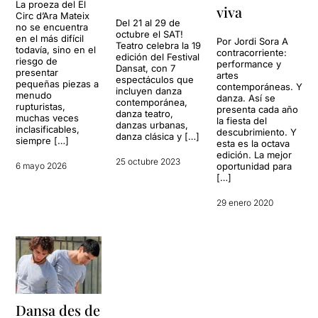
La proeza del El
viva
Circ d’Ara Mateix
Del 21 al 29 de
no se encuentra
octubre el SAT!
en el más difícil
Por Jordi Sora A
Teatro celebra la 19
todavía, sino en el
contracorriente:
edición del Festival
riesgo de
performance y
Dansat, con 7
presentar
artes
espectáculos que
pequeñas piezas a
contemporáneas. Y
incluyen danza
menudo
danza. Así se
contemporánea,
rupturistas,
presenta cada año
danza teatro,
muchas veces
la fiesta del
danzas urbanas,
inclasificables,
descubrimiento. Y
danza clásica y […]
siempre […]
esta es la octava
edición. La mejor
25 octubre 2023
6 mayo 2026
oportunidad para
[…]
29 enero 2020
Dansa des de