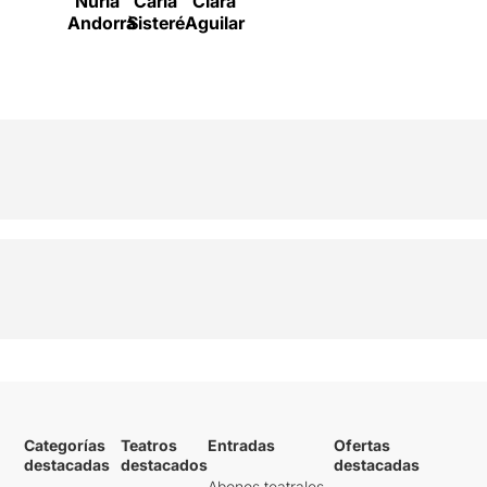
Núria
Carla
Clara
Andorrà
Sisteré
Aguilar
Categorías
Teatros
Entradas
Ofertas
destacadas
destacados
destacadas
Abonos teatrales