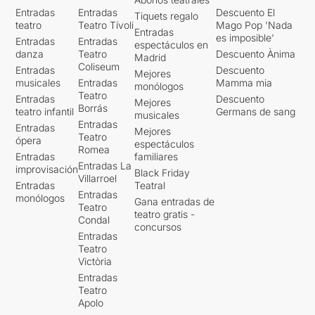
Entradas
Entradas
Descuento El
Tiquets regalo
teatro
Teatro Tívoli
Mago Pop 'Nada
Entradas
es imposible'
Entradas
Entradas
espectáculos en
danza
Teatro
Descuento Ànima
Madrid
Coliseum
Entradas
Descuento
Mejores
musicales
Entradas
Mamma mia
monólogos
Teatro
Entradas
Descuento
Mejores
Borrás
teatro infantil
Germans de sang
musicales
Entradas
Entradas
Mejores
Teatro
ópera
espectáculos
Romea
Entradas
familiares
Entradas La
improvisación
Black Friday
Villarroel
Entradas
Teatral
Entradas
monólogos
Gana entradas de
Teatro
teatro gratis -
Condal
concursos
Entradas
Teatro
Victòria
Entradas
Teatro
Apolo