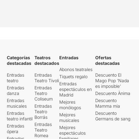
Categorías
Teatros
Entradas
Ofertas
destacadas
destacados
destacadas
Abonos teatrales
Entradas
Entradas
Descuento El
Tiquets regalo
teatro
Teatro Tívoli
Mago Pop 'Nada
Entradas
es imposible'
Entradas
Entradas
espectáculos en
danza
Teatro
Descuento Ànima
Madrid
Coliseum
Entradas
Descuento
Mejores
musicales
Entradas
Mamma mia
monólogos
Teatro
Entradas
Descuento
Mejores
Borrás
teatro infantil
Germans de sang
musicales
Entradas
Entradas
Mejores
Teatro
ópera
espectáculos
Romea
Entradas
familiares