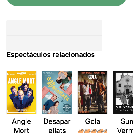
Espectáculos relacionados
Angle
Desapar
Gola
Su
Mort
ellats
Verm