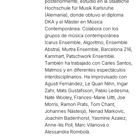
posteriormente, estudió en la Staatliche
Hochschule für Musik Karlsruhe
(Alemania), donde obtuvo el diploma
DKA y el Máster en Música
Contemporánea. Colabora con los
grupos de música contemporánea
Icarus Ensemble, Algoritmo, Ensemble
Abstraï, Murtra Ensemble, Barcelona 216,
Kammart, Patschwork Ensemble.
También ha trabajado con Carles Santos,
Matmos y en diferentes espectáculos
interdisciplinarios. Ha improvisado con
Agustí Fernández, Le Quan Nihn, Ingar
Zahr, Mats Gustafsson, Pablo Ledesma,
Nate Wooley, Frances-Marie Uitti, Joe
Morris, Ramon Prats, Tom Chant,
Johannes Nästesjö, Nenad Markovic,
Joachim Badenhorst, Yasmine Azaiez,
Anne-liis Poll, Marc Vilanova o
Alessandra Rombolà.