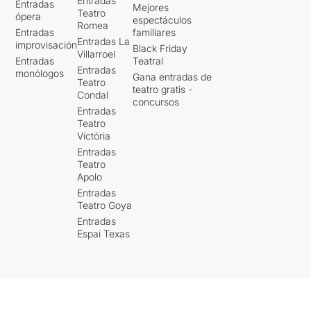
Entradas
Entradas
Mejores
Teatro
ópera
espectáculos
Romea
Entradas
familiares
Entradas La
improvisación
Black Friday
Villarroel
Entradas
Teatral
Entradas
monólogos
Gana entradas de
Teatro
teatro gratis -
Condal
concursos
Entradas
Teatro
Victòria
Entradas
Teatro
Apolo
Entradas
Teatro Goya
Entradas
Espai Texas