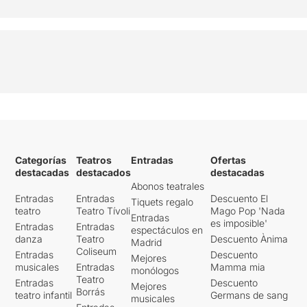
Categorías
Teatros
Entradas
Ofertas
destacadas
destacados
destacadas
Abonos teatrales
Entradas
Entradas
Descuento El
Tiquets regalo
teatro
Teatro Tívoli
Mago Pop 'Nada
Entradas
es imposible'
Entradas
Entradas
espectáculos en
danza
Teatro
Descuento Ànima
Madrid
Coliseum
Entradas
Descuento
Mejores
musicales
Entradas
Mamma mia
monólogos
Teatro
Entradas
Descuento
Mejores
Borrás
teatro infantil
Germans de sang
musicales