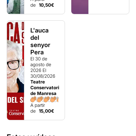
de
10,50€
L'auca
del
senyor
Pera
El 30 de
agosto de
2026
El
30/08/2026
Teatre
Conservatori
de Manresa
A partir
de
15,00€