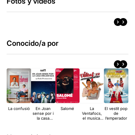
Fotos y vídeos
Conocido/a por
La confusió
En Joan
Salomé
La
El vestit pop
L'
sense por i
Ventafocs,
de
se
la casa
el musical
l’emperador
encantada
amb ritme
dels 50