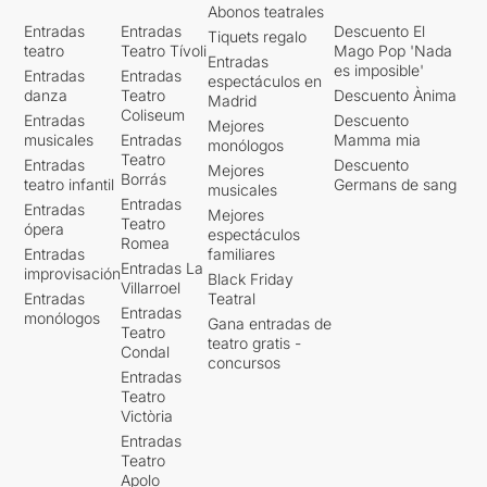
Abonos teatrales
Entradas
Entradas
Descuento El
Tiquets regalo
teatro
Teatro Tívoli
Mago Pop 'Nada
Entradas
es imposible'
Entradas
Entradas
espectáculos en
danza
Teatro
Descuento Ànima
Madrid
Coliseum
Entradas
Descuento
Mejores
musicales
Entradas
Mamma mia
monólogos
Teatro
Entradas
Descuento
Mejores
Borrás
teatro infantil
Germans de sang
musicales
Entradas
Entradas
Mejores
Teatro
ópera
espectáculos
Romea
Entradas
familiares
Entradas La
improvisación
Black Friday
Villarroel
Entradas
Teatral
Entradas
monólogos
Gana entradas de
Teatro
teatro gratis -
Condal
concursos
Entradas
Teatro
Victòria
Entradas
Teatro
Apolo