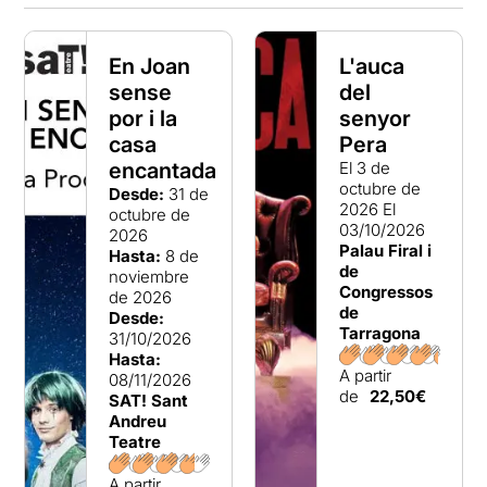
En Joan
L'auca
sense
del
por i la
senyor
casa
Pera
encantada
El 3 de
octubre de
Desde:
31 de
2026
El
octubre de
03/10/2026
2026
Palau Firal i
Hasta:
8 de
de
noviembre
Congressos
de 2026
de
Desde:
Tarragona
31/10/2026
Hasta:
A partir
08/11/2026
de
22,50€
SAT! Sant
Andreu
Teatre
A partir