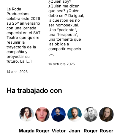
¿Quién soy?
¿Quién me dicen
La Roda
que sea? ¿Quién
Produccions
debo ser? Da igual,
celebra este 2026
la cuestión es no
su 25º aniversario
ser homosexual.
con una jornada
Una “paciente”,
especial en el SAT!
una “terapeuta”,
Teatre que quiere
una tormenta que
resumir la
las obliga a
trayectoria de la
compartir espacio
compañía y
[…]
proyectar su
futuro. La […]
16 octubre 2025
14 abril 2026
Ha trabajado con
Magda
Roger
Víctor
Joan
Roger
Roser
Sergio