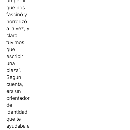
un perfil
que nos
fascinó y
horrorizó
a la vez, y
claro,
tuvimos
que
escribir
una
pieza”.
Según
cuenta,
era un
orientador
de
identidad
que te
ayudaba a