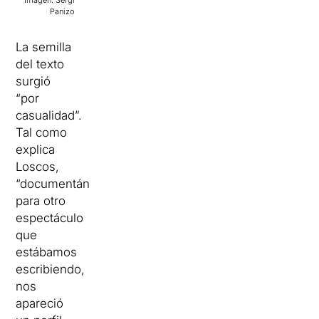
Imagen: Sergi
Panizo
La semilla
del texto
surgió
“por
casualidad”.
Tal como
explica
Loscos,
“documentándonos
para otro
espectáculo
que
estábamos
escribiendo,
nos
apareció