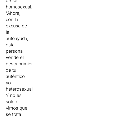
de ser
homosexual.
“Ahora,
con la
excusa de
la
autoayuda,
esta
persona
vende el
descubrimiento
de tu
auténtico
yo
heterosexual.
Y no es
solo él:
vimos que
se trata