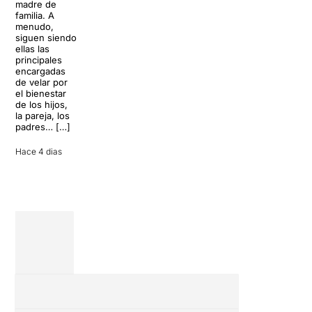
madre de
clásicos de la
escenario
familia. A
historia del
parece
menudo,
teatro musical,
perfecto para
siguen siendo
llegará al
desconectar de
ellas las
Teatre Apolo
la rutina, pero
principales
del […]
una
encargadas
conversación
de velar por
inoportuna
27 julio 2026
el bienestar
puede
de los hijos,
convertir unas
la pareja, los
vacaciones
padres… […]
entre amigos
en una revisión
Hace 4 dias
completa […]
28 julio 2026