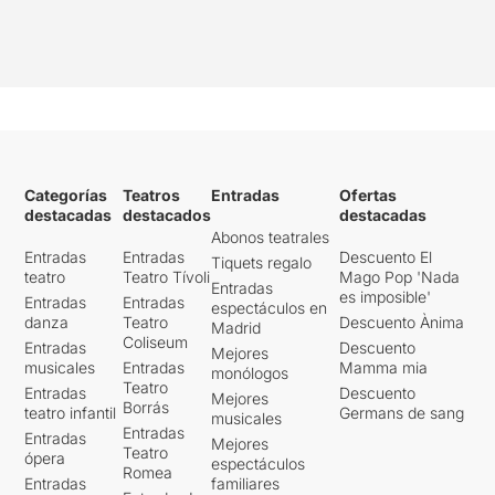
Categorías
Teatros
Entradas
Ofertas
destacadas
destacados
destacadas
Abonos teatrales
Entradas
Entradas
Descuento El
Tiquets regalo
teatro
Teatro Tívoli
Mago Pop 'Nada
Entradas
es imposible'
Entradas
Entradas
espectáculos en
danza
Teatro
Descuento Ànima
Madrid
Coliseum
Entradas
Descuento
Mejores
musicales
Entradas
Mamma mia
monólogos
Teatro
Entradas
Descuento
Mejores
Borrás
teatro infantil
Germans de sang
musicales
Entradas
Entradas
Mejores
Teatro
ópera
espectáculos
Romea
Entradas
familiares