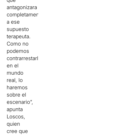
que
antagonizara
completamente
a ese
supuesto
terapeuta.
Como no
podemos
contrarrestarlo
en el
mundo
real, lo
haremos
sobre el
escenario”,
apunta
Loscos,
quien
cree que