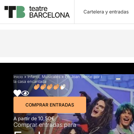
Cartelera y entradas
Descripción
Horarios
Ficha artística
Fotos y
Inicio
»
Infantil
,
Musicales
»
En Joan sense por i
la casa encantada
COMPRAR ENTRADAS
A partir de
10,50€
Comprar entradas para