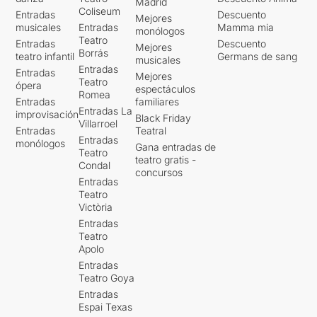
Madrid
Coliseum
Entradas
Descuento
Mejores
musicales
Entradas
Mamma mia
monólogos
Teatro
Entradas
Descuento
Mejores
Borrás
teatro infantil
Germans de sang
musicales
Entradas
Entradas
Mejores
Teatro
ópera
espectáculos
Romea
Entradas
familiares
Entradas La
improvisación
Black Friday
Villarroel
Entradas
Teatral
Entradas
monólogos
Gana entradas de
Teatro
teatro gratis -
Condal
concursos
Entradas
Teatro
Victòria
Entradas
Teatro
Apolo
Entradas
Teatro Goya
Entradas
Espai Texas