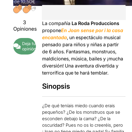
de
10,50€
3
La compañía
La Roda Produccions
Opiniones
propone
En Joan sense por i la casa
encantada
, un espectáculo musical
Deja tu
pensado para niños y niñas a partir
opinión
de 6 años. Fantasmas, monstruos,
maldiciones, música, bailes y ¡mucha
diversión! Una aventura divertida y
terrorífica que te hará temblar.
Sinopsis
¿De qué teníais miedo cuando erais
pequeños? ¿De los monstruos que se
esconden debajo la cama? ¿De la
oscuridad? Pues no os lo creeréis, pero
¡Joan no tiene miedo de nada! Su familia