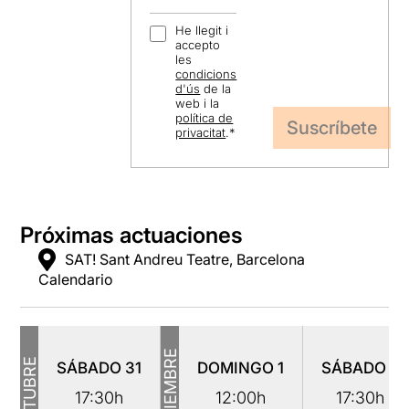
He llegit i
accepto
les
condicions
d'ús
de la
web i la
política de
privacitat
.
*
Próximas actuaciones
SAT! Sant Andreu Teatre, Barcelona
Calendario
NOVIEMBRE
OCTUBRE
SÁBADO
31
DOMINGO
1
SÁBADO
7
17:30h
12:00h
17:30h