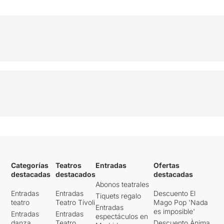
Categorías
Teatros
Entradas
Ofertas
destacadas
destacados
destacadas
Abonos teatrales
Entradas
Entradas
Descuento El
Tiquets regalo
teatro
Teatro Tívoli
Mago Pop 'Nada
Entradas
es imposible'
Entradas
Entradas
espectáculos en
danza
Teatro
Descuento Ànima