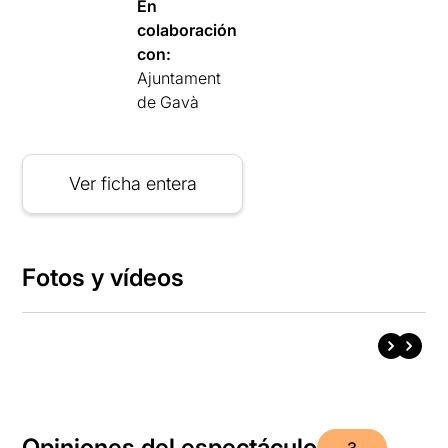
En
colaboración
con:
Ajuntament
de Gavà
Ver ficha entera
Fotos y vídeos
Opiniones del espectáculo
3