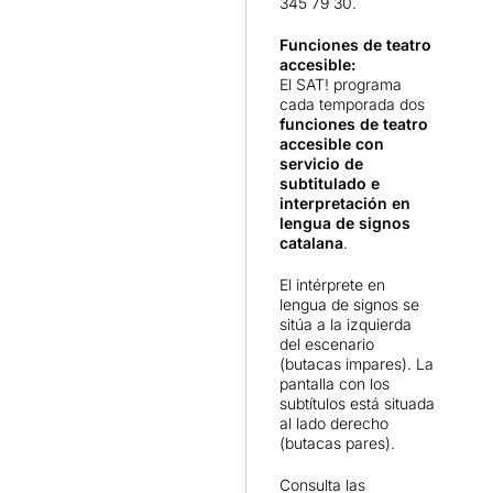
munt de disciplines
345 79 30.
artístiques (música, cant,
interpretació, ball, i com a
Funciones de teatro
accesible:
novetat, la manipulació de
El SAT! programa
dues titelles molt peculiars).
cada temporada dos
funciones de teatro
La interpretació la formen
accesible con
Joan Olivé
(Sebastian Ugur),
servicio de
Christian Lujan
(Joan sense
subtitulado e
por),
Aina Ros
(Olivia),
interpretación en
Ariadna Suñé
(Gertrudis),
lengua de signos
Jordi González
(Robert),
catalana
.
Guillem Martí
(Pelut), les
El intérprete en
dues ajudants
lengua de signos se
d'en Sebastian Ugur, les
sitúa a la izquierda
actrius i ballarines
Clàudia
del escenario
Bargalló i Marta Espinosa
.
(butacas impares). La
Un grup d'actors entregats,
pantalla con los
on tots canten i ballen, s'ho
subtítulos está situada
passen bé i fan que ens ho
al lado derecho
passem bé.
(butacas pares).
El musical
En Joan sense
Consulta las