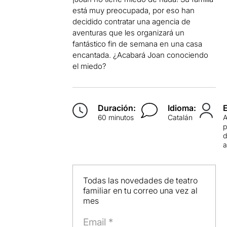
está muy preocupada, por eso han
decidido contratar una agencia de
aventuras que les organizará un
fantástico fin de semana en una casa
encantada. ¿Acabará Joan conociendo
el miedo?
Duración:
Idioma:
60 minutos
Catalán
p
d
Todas las novedades de teatro
familiar en tu correo una vez al
mes