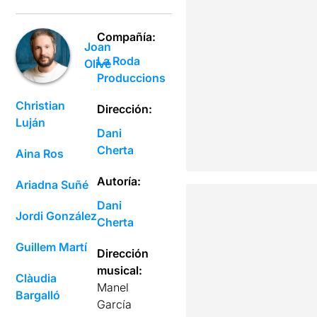
Compañía:
Joan
La Roda
Olivé
Produccions
Christian
Dirección:
Luján
Dani
Cherta
Aina Ros
Autoría:
Ariadna Suñé
Dani
Jordi González
Cherta
Guillem Martí
Dirección
musical:
Clàudia
Manel
Bargalló
García