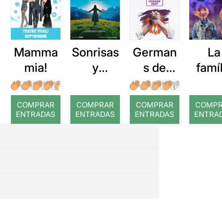
Mamma
Sonrisas
German
La
mia!
y
s de
famí
lágrimas
sang
que 
vènc
COMPRAR
COMPRAR
COMPRAR
COMP
po
ENTRADAS
ENTRADAS
ENTRADAS
ENTRA