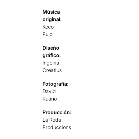
Música
original:
Keco
Pujol
Diseño
gráfico:
Ingenia
Creatius
Fotografía:
David
Ruano
Producción:
La Roda
Produccions