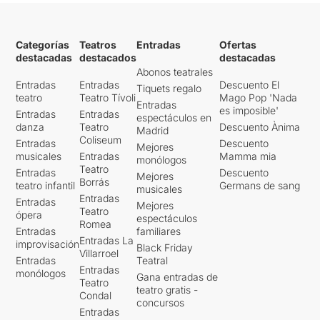
Categorías
Teatros
Entradas
Ofertas
destacadas
destacados
destacadas
Abonos teatrales
Entradas
Entradas
Descuento El
Tiquets regalo
teatro
Teatro Tívoli
Mago Pop 'Nada
Entradas
es imposible'
Entradas
Entradas
espectáculos en
danza
Teatro
Descuento Ànima
Madrid
Coliseum
Entradas
Descuento
Mejores
musicales
Entradas
Mamma mia
monólogos
Teatro
Entradas
Descuento
Mejores
Borrás
teatro infantil
Germans de sang
musicales
Entradas
Entradas
Mejores
Teatro
ópera
espectáculos
Romea
Entradas
familiares
Entradas La
improvisación
Black Friday
Villarroel
Entradas
Teatral
Entradas
monólogos
Gana entradas de
Teatro
teatro gratis -
Condal
concursos
Entradas