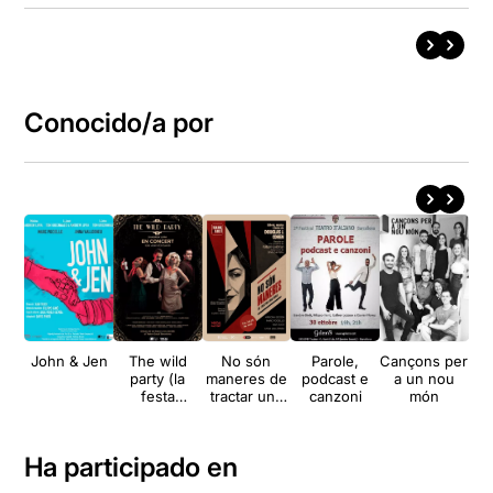
Conocido/a por
John & Jen
The wild
No són
Parole,
Cançons per
party (la
maneres de
podcast e
a un nou
festa
tractar una
canzoni
món
salvatge)
dona
Ha participado en