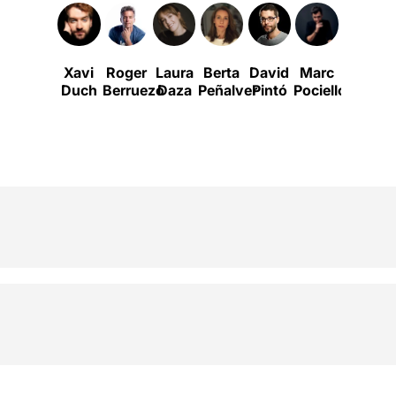
Xavi
Roger
Laura
Berta
David
Marc
Jose
Duch
Berruezo
Daza
Peñalver
Pintó
Pociello
Pérez-
Ocaña