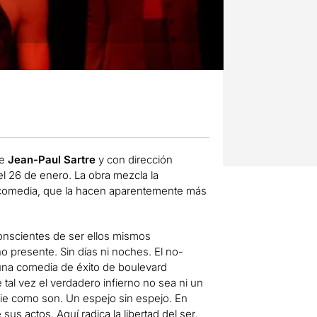
de
Jean-Paul Sartre
y con dirección
l 26 de enero. La obra mezcla la
a comedia, que la hacen aparentemente más
onscientes de ser ellos mismos
o presente. Sin días ni noches. El no-
 una comedia de éxito de boulevard
al vez el verdadero infierno no sea ni un
ie como son. Un espejo sin espejo. En
s actos. Aquí radica la libertad del ser.