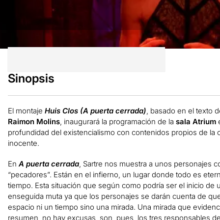
Sinopsis
El montaje
Huis Clos (A puerta cerrada)
, basado en el texto 
Raimon Molins
, inaugurará la programación de la
sala Atrium
e
profundidad del existencialismo con contenidos propios de l
inocente.
En
A puerta cerrada
, Sartre nos muestra a unos personajes c
“pecadores”. Están en el infierno, un lugar donde todo es etern
tiempo. Esta situación que según como podría ser el inicio de
enseguida muta ya que los personajes se darán cuenta de que t
espacio ni un tiempo sino una mirada. Una mirada que evidenc
resumen, no hay excusas, son, pues, los tres responsables de su