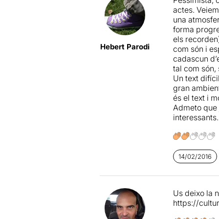
enamorat amb
–
La
posada 
actes. Veiem
l’atmosfera a
una atmosfer
La resta de
l
aburgesat d’
forma progre
tauleta amb 
els recorden
Hebert Parodi
blau) col·loc
com són i es
els personatg
cadascun d’e
d’aquest infe
tal com són, 
Un text difíc
–
El
vestuari
gran ambient
pel que fa a
és el text i
Admeto que j
–En quant
la
interessants.
tot efectiu.
R
tota la repre
–I què us hai
14/02/2016
d’interpretac
dic que fins i
increïble! F
Us deixo la 
que fa por...
https://cul
tres cruels) 
magnífiques