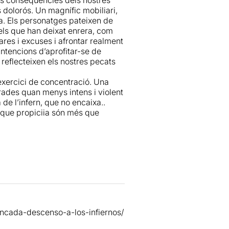
ment.
t i Coll
aconsegueixen crear
 dolorós. Un magnífic mobiliari,
 es desenvolupa en un saló
ca. Els personatges pateixen de
tre, en mig de l’habitació una
 els que han deixat enrera, com
lors diferents (bordeus, verd i
res i excuses i afrontar realment
 de l’ascensor per on van entrant
intencions d’aprofitar-se de
ant els límits de la ficció
 reflecteixen els nostres pecats
 exercici de concentració. Una
A part de què no hi falta cap detall
urades quan menys intens i violent
ial de cadascun dels personatges.
de l’infern, que no encaixa..
s que propiciia són més que
perquè aquest muntatge sigui del
; la llum vermella que acompanya
ofec i calor infernal.
a part de la dificultat
re’s el barret. Creieu-me si us
 empleada de correus, està
 moviments corporals, una mirada
iblement dels tres personatges (tots
ncada-descenso-a-los-infiernos/
ila! També vull destacar les
n vell ric que no para de jugar