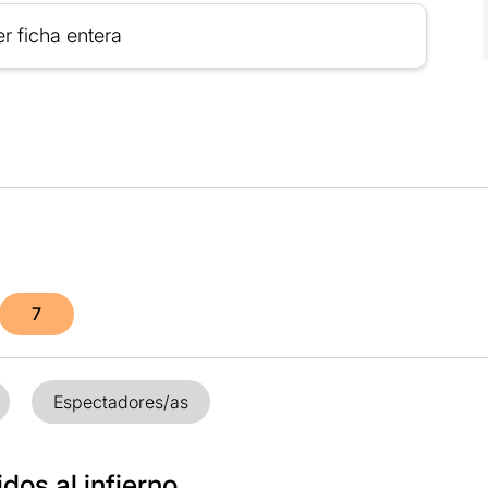
r ficha entera
7
Espectadores/as
dos al infierno