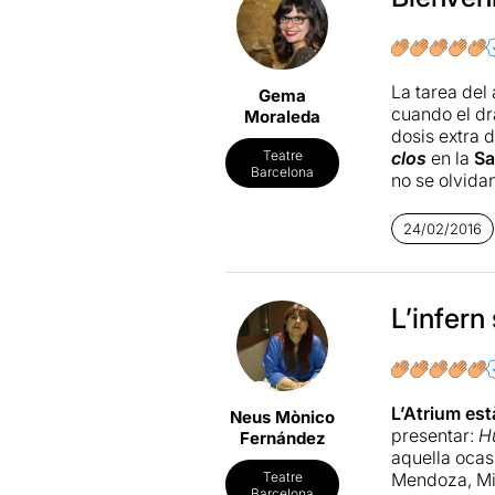
La tarea del
Gema
cuando el d
Moraleda
dosis extra 
clos
en la
Sa
Teatre
Barcelona
no se olvida
Una cita ine
24/02/2016
No os la per
Más informa
L’infern
L’Atrium est
Neus Mònico
presentar:
H
Fernández
aquella ocas
Mendoza, Mir
Teatre
Barcelona