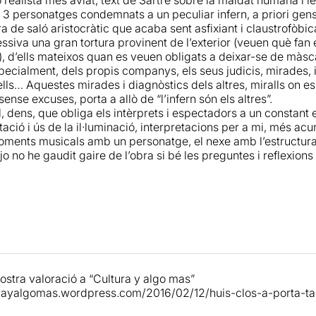
 el paper de Xavier Ripoll, però ja em va enamorar anterior
en escena
és genial, l'escenografia i el vestuari de
Ricard Pra
 3 personatges condemnats a un peculiar infern, a priori gens
dequada, i és del tot fidel a les anotacions de Sartre
.
L’escena
a de saló aristocràtic que acaba sent asfixiant i claustrofòbi
'opinió
a Inquietuds
estil Segon Imperi, hi ha una làmpada barroca penjada del sos
ssiva una gran tortura provinent de l’exterior (veuen què fan
un bronze de Barbedienne i un tallapapers, i tres divans de co
), d’ells mateixos quan es veuen obligats a deixar-se de màsca
ats en cercle. A un costat hi ha una porta enreixada; es tracta
pecialment, dels propis companys, els seus judicis, mirades, 
es. Una cinta vermella acabarà de tancar l’espai escènic, marc
lls… Aquestes mirades i diagnòstics dels altres, miralls on es
rn tan particular.
sense excuses, porta a allò de “l’infern són els altres”.
il, dens, que obliga els intèrprets i espectadors a un constant
, treball de la figurista
Míriam Compte
, és de l’estil anys 40. 
ació i ús de la il·luminació, interpretacions per a mi, més ac
ls complements, ens diu molt de la personalitat i situació soc
 moments musicals amb un personatge, el nexe amb l’estructura 
o no he gaudit gaire de l’obra si bé les preguntes i reflexion
 il·luminació
, penso que és una de les parts més importants 
aimon Rius
, responsable del disseny de llums, ho ha brodat
sentació, aconsegueix veritablement que tinguem la sensació d’
g de dir de
les interpretacions
, tots tres han estat brutals! Si 
ió d’aquesta obra tan complexa, ens la fan creïble, és per treu
 tot fan por
.
Patrícia Mendoza
en el paper d’Inés, una antiga
a un treball impressionant, tant en les seves expressions, els
nostra valoració a “Cultura y algo mas”
 He vist la seva ràbia, el desig, l’odi, l’angoixa... Brutal! Poss
turayalgomas.wordpress.com/2016/02/12/huis-clos-a-porta-ta
el d’ella és el més intens. Per haver-la vist des de la primera f
 actuacions de
Mireia Trias
en el paper de Estelle, la dona d’u