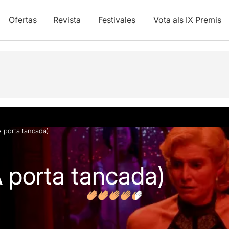
Ofertas
Revista
Festivales
Vota als IX Premis
y vídeos
Opiniones
A porta tancada)
A porta tancada)