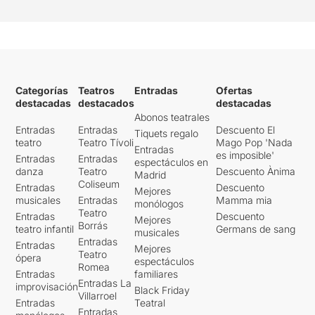
Categorías
Teatros
Entradas
Ofertas
destacadas
destacados
destacadas
Abonos teatrales
Entradas
Entradas
Descuento El
Tiquets regalo
teatro
Teatro Tívoli
Mago Pop 'Nada
Entradas
es imposible'
Entradas
Entradas
espectáculos en
danza
Teatro
Descuento Ànima
Madrid
Coliseum
Entradas
Descuento
Mejores
musicales
Entradas
Mamma mia
monólogos
Teatro
Entradas
Descuento
Mejores
Borrás
teatro infantil
Germans de sang
musicales
Entradas
Entradas
Mejores
Teatro
ópera
espectáculos
Romea
Entradas
familiares
Entradas La
improvisación
Black Friday
Villarroel
Entradas
Teatral
Entradas