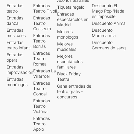
Abonos teatrales
Entradas
Entradas
Descuento El
Tiquets regalo
teatro
Teatro Tívoli
Mago Pop 'Nada
Entradas
es imposible'
Entradas
Entradas
espectáculos en
danza
Teatro
Descuento Ànima
Madrid
Coliseum
Entradas
Descuento
Mejores
musicales
Entradas
Mamma mia
monólogos
Teatro
Entradas
Descuento
Mejores
Borrás
teatro infantil
Germans de sang
musicales
Entradas
Entradas
Mejores
Teatro
ópera
espectáculos
Romea
Entradas
familiares
Entradas La
improvisación
Black Friday
Villarroel
Entradas
Teatral
Entradas
monólogos
Gana entradas de
Teatro
teatro gratis -
Condal
concursos
Entradas
Teatro
Victòria
Entradas
Teatro
Apolo