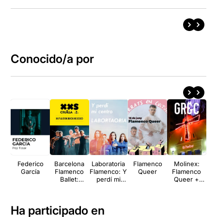
Conocido/a por
Federico
Barcelona
Laboratoria
Flamenco
Molinex:
La 
García
Flamenco
Flamenco: Y
Queer
Flamenco
Ni
Ballet:
perdí mi
Queer +
Atrapado en
centro
Teknodrag
el tiempo
Ha participado en