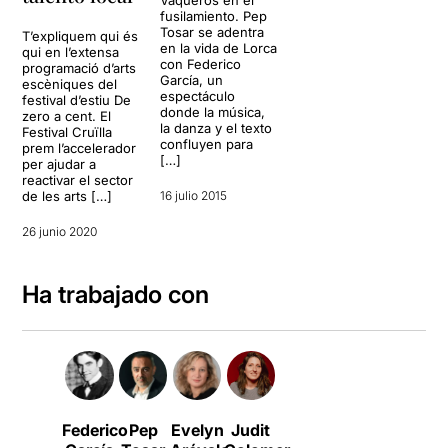
Vaqueros en el
fusilamiento. Pep
Tosar se adentra
T’expliquem qui és
en la vida de Lorca
qui en l’extensa
con Federico
programació d’arts
García, un
escèniques del
espectáculo
festival d’estiu De
donde la música,
zero a cent. El
la danza y el texto
Festival Cruïlla
confluyen para
prem l’accelerador
[…]
per ajudar a
reactivar el sector
de les arts […]
16 julio 2015
26 junio 2020
Ha trabajado con
Federico
Pep
Evelyn
Judit