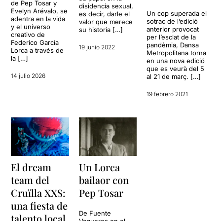
de Pep Tosar y
disidencia sexual,
Evelyn Arévalo, se
Un cop superada el
es decir, darle el
adentra en la vida
sotrac de l’edició
valor que merece
y el universo
anterior provocat
su historia […]
creativo de
per l’esclat de la
Federico García
pandèmia, Dansa
19 junio 2022
Lorca a través de
Metropolitana torna
la […]
en una nova edició
que es veurà del 5
14 julio 2026
al 21 de març. […]
19 febrero 2021
El dream
Un Lorca
team del
bailaor con
Cruïlla XXS:
Pep Tosar
una fiesta de
De Fuente
talento local