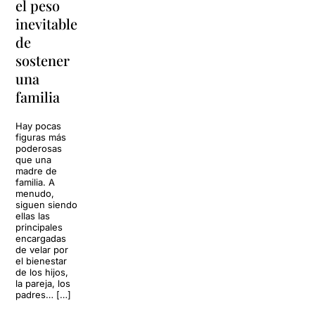
el peso
lágrimas'
en
inevitable
vuelve a
'Cancun'
de
Barcelona
para
sostener
replantear
La música
una
toda una
volverá a
familia
llenar la casa
vida
de los Von
Trapp.
Hay pocas
Sonrisas y
Sol, playa,
figuras más
lágrimas, uno
cócteles y un
poderosas
de los
resort
que una
grandes
paradisíaco. El
madre de
clásicos de la
escenario
familia. A
historia del
parece
menudo,
teatro musical,
perfecto para
siguen siendo
llegará al
desconectar de
ellas las
Teatre Apolo
la rutina, pero
principales
del […]
una
encargadas
conversación
de velar por
inoportuna
27 julio 2026
el bienestar
puede
de los hijos,
convertir unas
la pareja, los
vacaciones
padres… […]
entre amigos
en una revisión