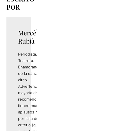
POR
Mercè
TWITTER
Rubià
Periodista.
Teatrera.
Enamorándome
de la danza y del
circo.
Advertencia: Si la
mayoría de mis
recomendaciones
tienen muchos
aplausos no es
por falta de
criterio (que