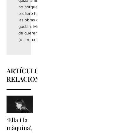
quizá también), si
no porque
prefiero hablar de
las obras que me
gustan. Muy lejos
de querer hacer
(o ser) crítica.
ARTÍCULOS
RELACIONADOS
‘Ella i la
'Sonrisas
Unas
màquina’,
y
vacaciones