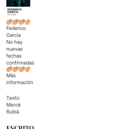
Federico
García
No hay
nuevas
fechas
confirmadas
Más
información
Texto:
Mercè
Rubià
ESCRITO