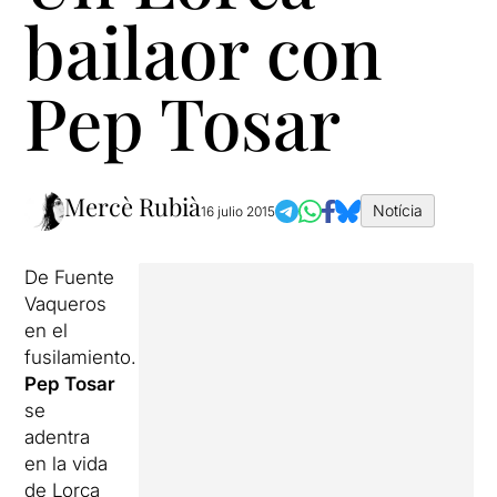
bailaor con
Pep Tosar
Mercè Rubià
Notícia
16 julio 2015
De Fuente
Vaqueros
en el
fusilamiento.
Pep Tosar
se
adentra
en la vida
de Lorca