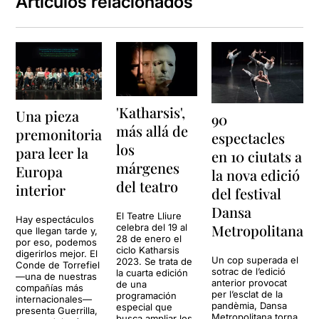
Artículos relacionados
'Katharsis',
Una pieza
90
más allá de
premonitoria
espectacles
los
para leer la
en 10 ciutats a
márgenes
Europa
la nova edició
del teatro
interior
del festival
Dansa
El Teatre Lliure
Hay espectáculos
Metropolitana
celebra del 19 al
que llegan tarde y,
28 de enero el
por eso, podemos
ciclo Katharsis
digerirlos mejor. El
Un cop superada el
2023. Se trata de
Conde de Torrefiel
sotrac de l’edició
la cuarta edición
—una de nuestras
anterior provocat
de una
compañías más
per l’esclat de la
programación
internacionales—
pandèmia, Dansa
especial que
presenta Guerrilla,
Metropolitana torna
busca ampliar los