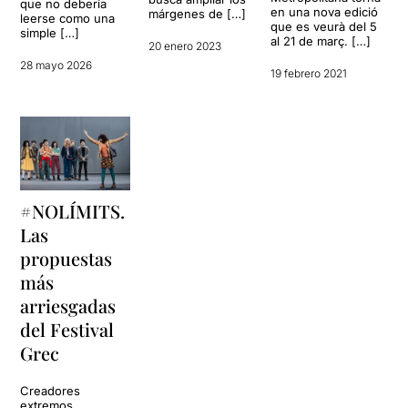
que no debería
en una nova edició
márgenes de […]
leerse como una
que es veurà del 5
simple […]
al 21 de març. […]
20 enero 2023
28 mayo 2026
19 febrero 2021
#NOLÍMITS.
Las
propuestas
más
arriesgadas
del Festival
Grec
Creadores
extremos,