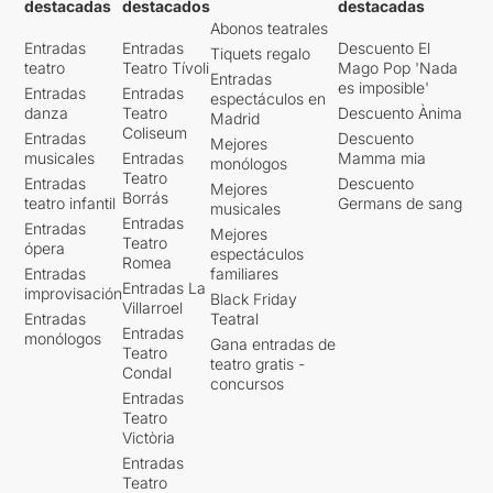
destacadas
destacados
destacadas
Abonos teatrales
Entradas
Entradas
Descuento El
Tiquets regalo
teatro
Teatro Tívoli
Mago Pop 'Nada
Entradas
es imposible'
Entradas
Entradas
espectáculos en
danza
Teatro
Descuento Ànima
Madrid
Coliseum
Entradas
Descuento
Mejores
musicales
Entradas
Mamma mia
monólogos
Teatro
Entradas
Descuento
Mejores
Borrás
teatro infantil
Germans de sang
musicales
Entradas
Entradas
Mejores
Teatro
ópera
espectáculos
Romea
Entradas
familiares
Entradas La
improvisación
Black Friday
Villarroel
Entradas
Teatral
Entradas
monólogos
Gana entradas de
Teatro
teatro gratis -
Condal
concursos
Entradas
Teatro
Victòria
Entradas
Teatro