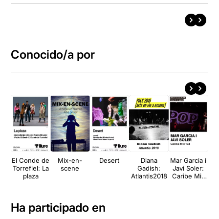
Conocido/a por
El Conde de
Mix-en-
Desert
Diana
Mar Garcia i
CA
Torrefiel: La
scene
Gadish:
Javi Soler:
plaza
Atlantis2018
Caribe Mix
‘23
Ha participado en