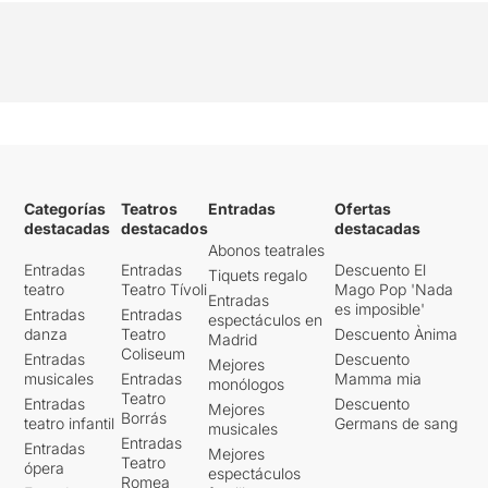
Categorías
Teatros
Entradas
Ofertas
destacadas
destacados
destacadas
Abonos teatrales
Entradas
Entradas
Descuento El
Tiquets regalo
teatro
Teatro Tívoli
Mago Pop 'Nada
Entradas
es imposible'
Entradas
Entradas
espectáculos en
danza
Teatro
Descuento Ànima
Madrid
Coliseum
Entradas
Descuento
Mejores
musicales
Entradas
Mamma mia
monólogos
Teatro
Entradas
Descuento
Mejores
Borrás
teatro infantil
Germans de sang
musicales
Entradas
Entradas
Mejores
Teatro
ópera
espectáculos
Romea