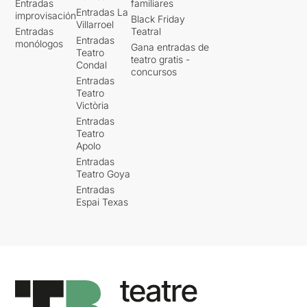
Entradas
familiares
Entradas La
improvisación
Black Friday
Villarroel
Entradas
Teatral
Entradas
monólogos
Gana entradas de
Teatro
teatro gratis -
Condal
concursos
Entradas
Teatro
Victòria
Entradas
Teatro
Apolo
Entradas
Teatro Goya
Entradas
Espai Texas