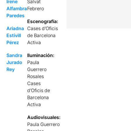
Irene
Salvat
Alfambra
Febrero
Paredes
Escenografía:
Ariadna
Cases d’Oficis
Estivill
de Barcelona
Pérez
Activa
Sandra
Iluminación:
Jurado
Paula
Rey
Guerrero
Rosales
Cases
d’Oficis de
Barcelona
Activa
Audiovisuales:
Paula Guerrero