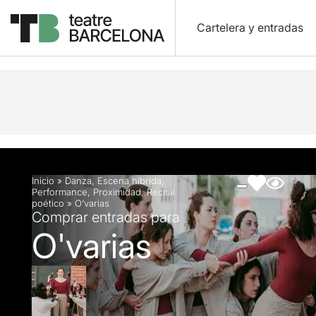
Cartelera y entradas
Descripción
Ficha artística
Fotos y vídeos
Inicio
»
Danza
,
Escena híbrida
,
Performance
,
Proximidad
,
Recital
poético
»
O’varias
Comprar entradas para
O'varias