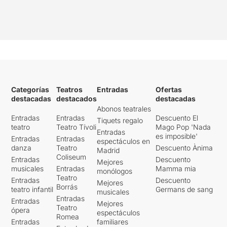
Categorías
Teatros
Entradas
Ofertas
destacadas
destacados
destacadas
Abonos teatrales
Entradas
Entradas
Descuento El
Tiquets regalo
teatro
Teatro Tívoli
Mago Pop 'Nada
Entradas
es imposible'
Entradas
Entradas
espectáculos en
danza
Teatro
Descuento Ànima
Madrid
Coliseum
Entradas
Descuento
Mejores
musicales
Entradas
Mamma mia
monólogos
Teatro
Entradas
Descuento
Mejores
Borrás
teatro infantil
Germans de sang
musicales
Entradas
Entradas
Mejores
Teatro
ópera
espectáculos
Romea
Entradas
familiares