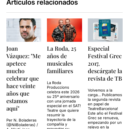
Artículos relacionados
Joan
La Roda, 25
Especial
Vázquez: "Me
años de
Festival Grec
apetece
musicales
2017,
mucho
familiares
descárgate la
celebrar que
revista de TB
La Roda
hace veinte
Produccions
Volvemos a la
años que
celebra este 2026
carga… Publicamos
su 25º aniversario
estamos
la segunda revista
con una jornada
en papel de
especial en el SAT!
aquí"
TeatreBarcelona!
Teatre que quiere
Este año el Festival
resumir la
Grec se renueva,
trayectoria de la
Per N. Boladeras
empezando por un
compañía y
(@NilBoladeras) /
relevo en la
proyectar su