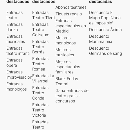
destacadas
destacados
destacadas
Abonos teatrales
Entradas
Entradas
Descuento El
Tiquets regalo
teatro
Teatro Tívoli
Mago Pop 'Nada
Entradas
es imposible'
Entradas
Entradas
espectáculos en
danza
Teatro
Descuento Ànima
Madrid
Coliseum
Entradas
Descuento
Mejores
musicales
Entradas
Mamma mia
monólogos
Teatro
Entradas
Descuento
Mejores
Borrás
teatro infantil
Germans de sang
musicales
Entradas
Entradas
Mejores
Teatro
ópera
espectáculos
Romea
Entradas
familiares
Entradas La
improvisación
Black Friday
Villarroel
Entradas
Teatral
Entradas
monólogos
Gana entradas de
Teatro
teatro gratis -
Condal
concursos
Entradas
Teatro
Victòria
Entradas
Teatro