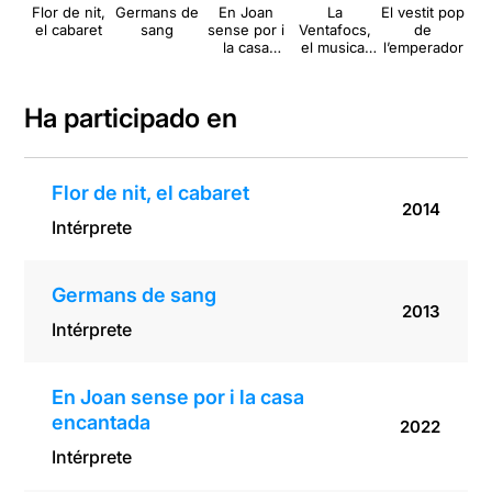
Flor de nit,
Germans de
En Joan
La
El vestit pop
Sh
el cabaret
sang
sense por i
Ventafocs,
de
e
la casa
el musical
l’emperador
encantada
amb ritme
dels 50
Ha participado en
Flor de nit, el cabaret
2014
Intérprete
Germans de sang
2013
Intérprete
En Joan sense por i la casa
encantada
2022
Intérprete