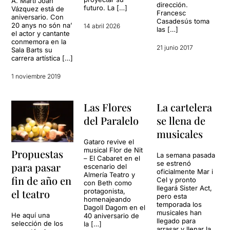
A. Martí Joan
dirección.
futuro. La […]
Vázquez está de
Francesc
aniversario. Con
Casadesús toma
20 anys no són na’
14 abril 2026
las […]
el actor y cantante
conmemora en la
21 junio 2017
Sala Barts su
carrera artística […]
1 noviembre 2019
Las Flores
La cartelera
del Paralelo
se llena de
musicales
Gataro revive el
musical Flor de Nit
Propuestas
La semana pasada
– El Cabaret en el
se estrenó
para pasar
escenario del
oficialmente Mar i
Almería Teatro y
fin de año en
Cel y pronto
con Beth como
llegará Sister Act,
el teatro
protagonista,
pero esta
homenajeando
temporada los
Dagoll Dagom en el
musicales han
He aquí una
40 aniversario de
llegado para
selección de los
la […]
arrasar y llenar la