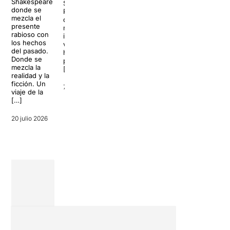
Shakespeare
Viñas ha
Show
donde se
desplegado
Patético,
mezcla el
una
donde
presente
trayectoria
música,
rabioso con
que toca
improvisación,
los hechos
todos los
vídeos
del pasado.
palos:
hilarantes y
Donde se
memoria,
participación
mezcla la
comedia y
[…]
realidad y la
musical,
ficción. Un
con títulos
7 julio 2026
viaje de la
como La
[…]
filla del mar
o Las trece.
[…]
20 julio 2026
6 julio 2026