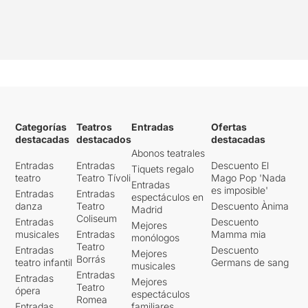
Categorías
Teatros
Entradas
Ofertas
destacadas
destacados
destacadas
Abonos teatrales
Entradas
Entradas
Descuento El
Tiquets regalo
teatro
Teatro Tívoli
Mago Pop 'Nada
Entradas
es imposible'
Entradas
Entradas
espectáculos en
danza
Teatro
Descuento Ànima
Madrid
Coliseum
Entradas
Descuento
Mejores
musicales
Entradas
Mamma mia
monólogos
Teatro
Entradas
Descuento
Mejores
Borrás
teatro infantil
Germans de sang
musicales
Entradas
Entradas
Mejores
Teatro
ópera
espectáculos
Romea
Entradas
familiares