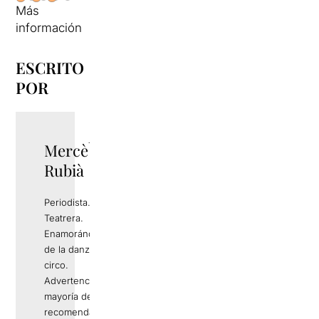
Más
información
ESCRITO
POR
Mercè
TWITTER
Rubià
Periodista.
Teatrera.
Enamorándome
de la danza y del
circo.
Advertencia: Si la
mayoría de mis
recomendaciones