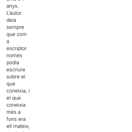
anys.
L’autor
deia
sempre
que com
a
escriptor
només
podia
escriure
sobre el
que
coneixia, i
el que
coneixia
més a
fons era
ell mateix,