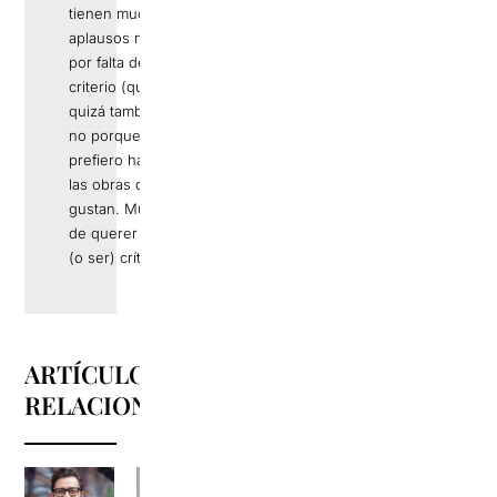
tienen muchos
aplausos no es
por falta de
criterio (que
quizá también), si
no porque
prefiero hablar de
las obras que me
gustan. Muy lejos
de querer hacer
(o ser) crítica.
ARTÍCULOS
RELACIONADOS