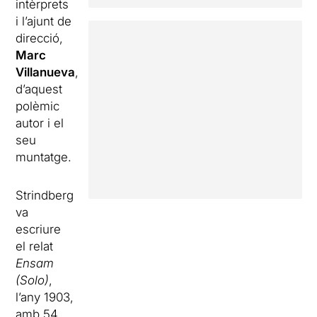
intèrprets
i l’ajunt de
direcció,
Marc
Villanueva
,
d’aquest
polèmic
autor i el
seu
muntatge.
Strindberg
va
escriure
el relat
Ensam
(Solo)
,
l’any 1903,
amb 54