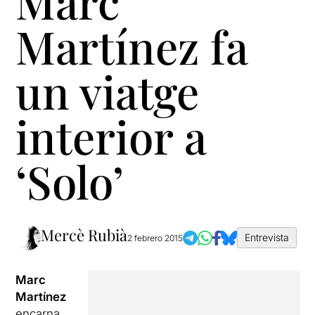
Marc
Martínez fa
un viatge
interior a
‘Solo’
Mercè Rubià
Entrevista
2 febrero 2015
Marc
Martínez
encarna