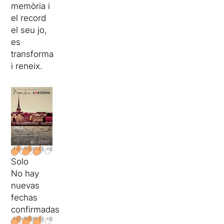
memòria i
el record
el seu jo,
es
transforma
i reneix.
Solo
No hay
nuevas
fechas
confirmadas