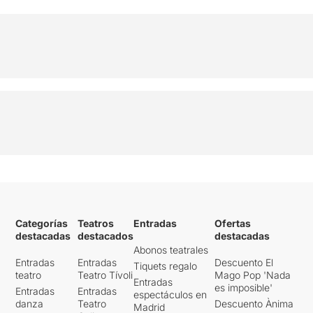
Categorías
Teatros
Entradas
Ofertas
destacadas
destacados
destacadas
Abonos teatrales
Entradas
Entradas
Descuento El
Tiquets regalo
teatro
Teatro Tívoli
Mago Pop 'Nada
Entradas
es imposible'
Entradas
Entradas
espectáculos en
danza
Teatro
Descuento Ànima
Madrid