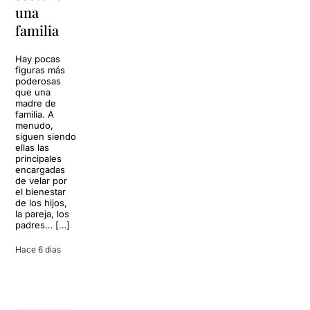
La música
una
toda una
volverá a
familia
llenar la casa
vida
de los Von
Trapp.
Hay pocas
Sonrisas y
Sol, playa,
figuras más
lágrimas, uno
cócteles y un
poderosas
de los
resort
que una
grandes
paradisíaco. El
madre de
clásicos de la
escenario
familia. A
historia del
parece
menudo,
teatro musical,
perfecto para
siguen siendo
llegará al
desconectar de
ellas las
Teatre Apolo
la rutina, pero
principales
del […]
una
encargadas
conversación
de velar por
inoportuna
27 julio 2026
el bienestar
puede
de los hijos,
convertir unas
la pareja, los
vacaciones
padres… […]
entre amigos
en una revisión
Hace 6 dias
completa […]
28 julio 2026