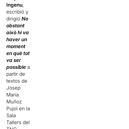
Ingenu
,
escribió y
dirigió
No
obstant
això hi va
haver un
moment
en què tot
va ser
possible
a
partir de
textos de
Josep
Maria
Muñoz
Pujol en la
Sala
Tallers del