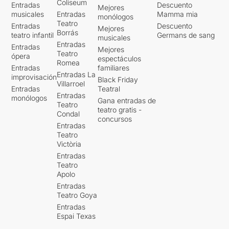
Coliseum
Entradas
Descuento
Mejores
musicales
Entradas
Mamma mia
monólogos
Teatro
Entradas
Descuento
Mejores
Borrás
teatro infantil
Germans de sang
musicales
Entradas
Entradas
Mejores
Teatro
ópera
espectáculos
Romea
Entradas
familiares
Entradas La
improvisación
Black Friday
Villarroel
Entradas
Teatral
Entradas
monólogos
Gana entradas de
Teatro
teatro gratis -
Condal
concursos
Entradas
Teatro
Victòria
Entradas
Teatro
Apolo
Entradas
Teatro Goya
Entradas
Espai Texas