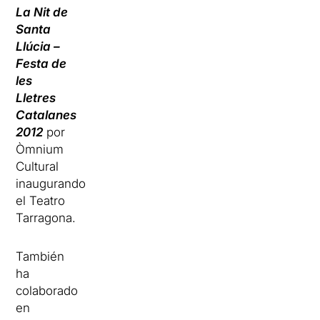
La Nit de
Santa
Llúcia –
Festa de
les
Lletres
Catalanes
2012
por
Òmnium
Cultural
inaugurando
el Teatro
Tarragona.
También
ha
colaborado
en