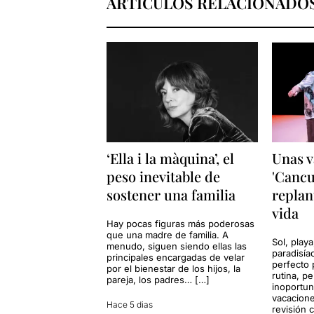
ARTÍCULOS RELACIONADO
‘Ella i la màquina’, el
Unas v
peso inevitable de
'Cancu
sostener una familia
replan
vida
Hay pocas figuras más poderosas
que una madre de familia. A
Sol, playa
menudo, siguen siendo ellas las
paradisía
principales encargadas de velar
perfecto 
por el bienestar de los hijos, la
rutina, p
pareja, los padres… […]
inoportun
vacacione
Hace 5 dias
revisión 