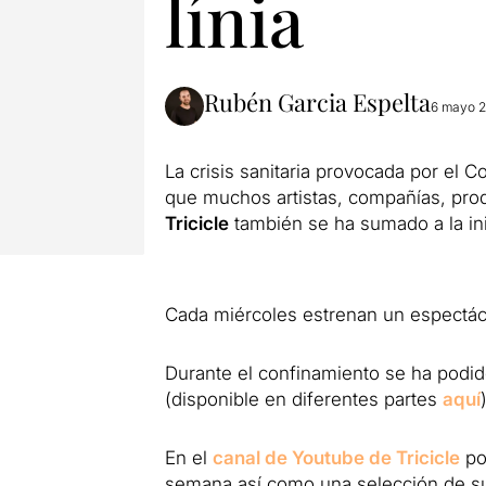
línia
Rubén Garcia Espelta
6 mayo 
La crisis sanitaria provocada por el 
que muchos artistas, compañías, prod
Tricicle
también se ha sumado a la ini
Cada miércoles estrenan un espectácu
Durante el confinamiento se ha podi
(disponible en diferentes partes
aquí
En el
canal de Youtube de Tricic
le
po
semana así como una selección de su