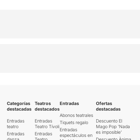
Categorías
Teatros
Entradas
Ofertas
destacadas
destacados
destacadas
Abonos teatrales
Entradas
Entradas
Descuento El
Tiquets regalo
teatro
Teatro Tívoli
Mago Pop 'Nada
Entradas
es imposible'
Entradas
Entradas
espectáculos en
danza
Teatro
Descuento Ànima