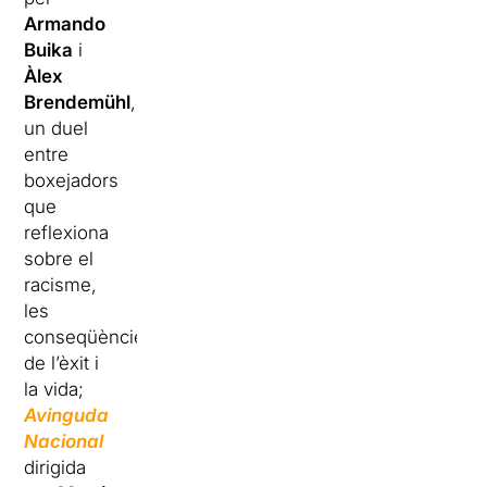
Armando
Buika
i
Àlex
Brendemühl
,
un duel
entre
boxejadors
que
reflexiona
sobre el
racisme,
les
conseqüències
de l’èxit i
la vida;
Avinguda
Nacional
dirigida