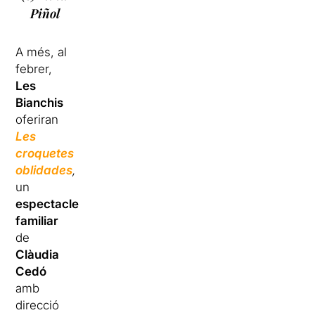
Piñol
A més, al
febrer,
Les
Bianchis
oferiran
Les
croquetes
oblidades
,
un
espectacle
familiar
de
Clàudia
Cedó
amb
direcció