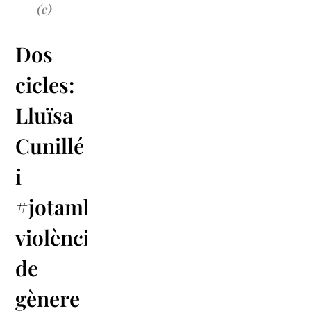
(c)
Dos
cicles:
Lluïsa
Cunillé
i
#jotambé,
violències
de
gènere