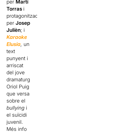
per
Martí
Torras
i
protagonitzada
per
Josep
Julièn
; i
Karaoke
Elusia
,
un
text
punyent i
arriscat
del jove
dramaturg
Oriol Puig
que versa
sobre el
bullying
i
el suïcidi
juvenil.
Més info