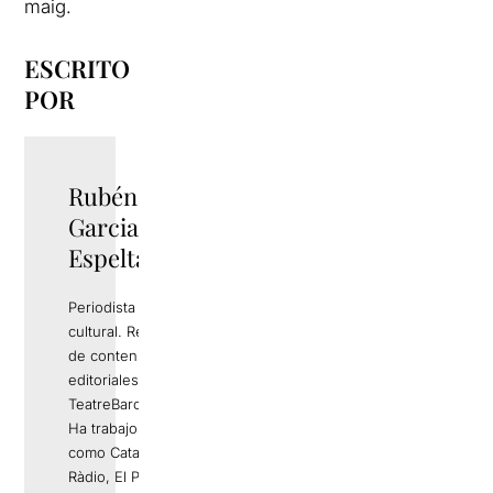
maig.
ESCRITO
POR
Rubén
TWITTER
Garcia
Espelta
Periodista y gestor
cultural. Responsable
de contenidos
editoriales de
TeatreBarcelona.com.
Ha trabajo en medios
como Catalunya
Ràdio, El Periódico