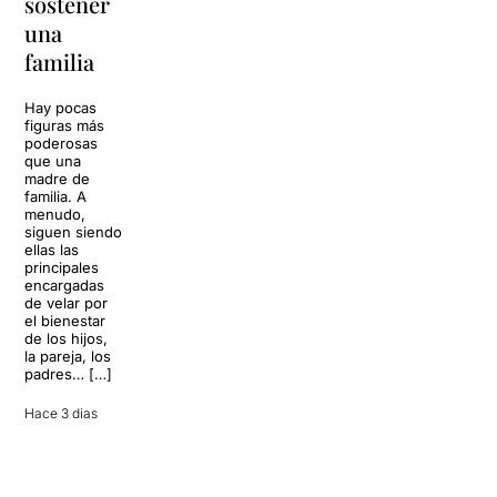
sostener
replantear
La música
una
toda una
volverá a
familia
llenar la casa
vida
de los Von
Trapp.
Hay pocas
Sonrisas y
Sol, playa,
figuras más
lágrimas, uno
cócteles y un
poderosas
de los
resort
que una
grandes
paradisíaco. El
madre de
clásicos de la
escenario
familia. A
historia del
parece
menudo,
teatro musical,
perfecto para
siguen siendo
llegará al
desconectar de
ellas las
Teatre Apolo
la rutina, pero
principales
del […]
una
encargadas
conversación
de velar por
inoportuna
27 julio 2026
el bienestar
puede
de los hijos,
convertir unas
la pareja, los
vacaciones
padres… […]
entre amigos
en una revisión
Hace 3 dias
completa […]
28 julio 2026