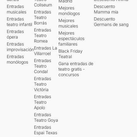
Madrid
Coliseum
Entradas
Descuento
Mejores
musicales
Entradas
Mamma mia
monólogos
Teatro
Entradas
Descuento
Mejores
Borrás
teatro infantil
Germans de sang
musicales
Entradas
Entradas
Mejores
Teatro
ópera
espectáculos
Romea
Entradas
familiares
Entradas La
improvisación
Black Friday
Villarroel
Entradas
Teatral
Entradas
monólogos
Gana entradas de
Teatro
teatro gratis -
Condal
concursos
Entradas
Teatro
Victòria
Entradas
Teatro
Apolo
Entradas
Teatro Goya
Entradas
Espai Texas