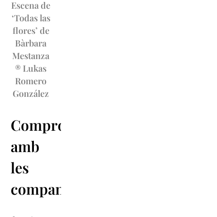
Escena de
‘Todas las
flores’ de
Bàrbara
Mestanza
® Lukas
Romero
González
Compromís
amb
les
companyies