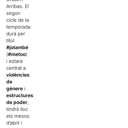
Arribas. El
segon
cicle de la
temporada
durà per
títol
#jotambé
(
#metoo
)
i estarà
centrat a
violències
de
gènere
i
estructures
de poder
,
tindrà lloc
els mesos
d’abril i