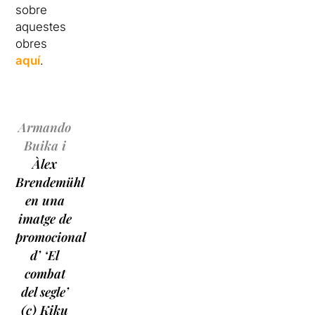
sobre
aquestes
obres
aquí
.
Armando
Buika
i
Àlex
Brendemühl
en una
imatge de
promocional
d’ ‘El
combat
del segle’
(c) Kiku