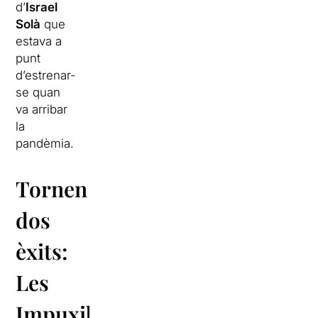
d’
Israel
Solà
que
estava a
punt
d’estrenar-
se quan
va arribar
la
pandèmia.
Tornen
dos
èxits:
Les
Impuxibles