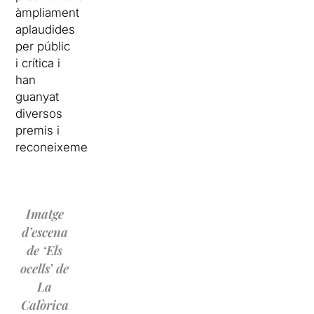
àmpliament
aplaudides
per públic
i crítica i
han
guanyat
diversos
premis i
reconeixements.
Imatge
d’escena
de ‘Els
ocells’ de
La
Calòrica