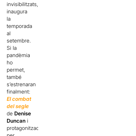
invisibilitzats,
inaugura
la
temporada
al
setembre.
Si la
pandèmia
ho
permet,
també
s’estrenaran
finalment:
El combat
del segle
de
Denise
Duncan
i
protagonitzada
per