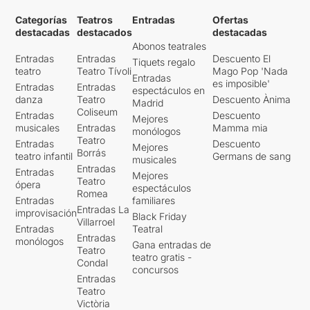
Categorías
Teatros
Entradas
Ofertas
destacadas
destacados
destacadas
Abonos teatrales
Entradas
Entradas
Descuento El
Tiquets regalo
teatro
Teatro Tívoli
Mago Pop 'Nada
Entradas
es imposible'
Entradas
Entradas
espectáculos en
danza
Teatro
Descuento Ànima
Madrid
Coliseum
Entradas
Descuento
Mejores
musicales
Entradas
Mamma mia
monólogos
Teatro
Entradas
Descuento
Mejores
Borrás
teatro infantil
Germans de sang
musicales
Entradas
Entradas
Mejores
Teatro
ópera
espectáculos
Romea
Entradas
familiares
Entradas La
improvisación
Black Friday
Villarroel
Entradas
Teatral
Entradas
monólogos
Gana entradas de
Teatro
teatro gratis -
Condal
concursos
Entradas
Teatro
Victòria