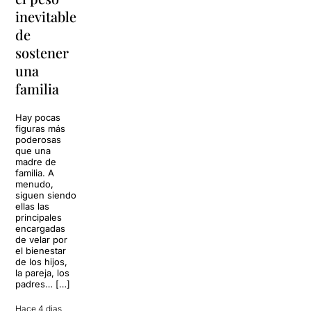
en
inevitable
vuelve a
'Cancun'
de
Barcelona
para
sostener
replantear
La música
una
toda una
volverá a
familia
llenar la casa
vida
de los Von
Trapp.
Hay pocas
Sonrisas y
Sol, playa,
figuras más
lágrimas, uno
cócteles y un
poderosas
de los
resort
que una
grandes
paradisíaco. El
madre de
clásicos de la
escenario
familia. A
historia del
parece
menudo,
teatro musical,
perfecto para
siguen siendo
llegará al
desconectar de
ellas las
Teatre Apolo
la rutina, pero
principales
del […]
una
encargadas
conversación
de velar por
inoportuna
27 julio 2026
el bienestar
puede
de los hijos,
convertir unas
la pareja, los
vacaciones
padres… […]
entre amigos
en una revisión
Hace 4 dias