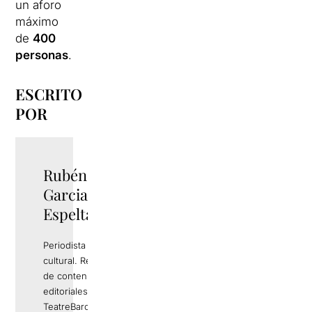
un aforo
máximo
de
400
personas
.
ESCRITO
POR
Rubén
TWITTER
Garcia
Espelta
Periodista y gestor
cultural. Responsable
de contenidos
editoriales de
TeatreBarcelona.com.