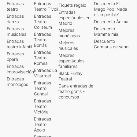
Entradas
Entradas
Descuento El
Tiquets regalo
teatro
Teatro Tívoli
Mago Pop 'Nada
Entradas
es imposible'
Entradas
Entradas
espectáculos en
danza
Teatro
Descuento Ànima
Madrid
Coliseum
Entradas
Descuento
Mejores
musicales
Entradas
Mamma mia
monólogos
Teatro
Entradas
Descuento
Mejores
Borrás
teatro infantil
Germans de sang
musicales
Entradas
Entradas
Mejores
Teatro
ópera
espectáculos
Romea
Entradas
familiares
Entradas La
improvisación
Black Friday
Villarroel
Entradas
Teatral
Entradas
monólogos
Gana entradas de
Teatro
teatro gratis -
Condal
concursos
Entradas
Teatro
Victòria
Entradas
Teatro
Apolo
Entradas