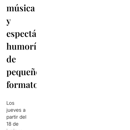
música
y
espectáculos
humorísticos
de
pequeño
formato
Los
jueves a
partir del
18 de