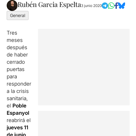
Rubén Garcia Espelta
3 junio 2020
General
Tres
meses
después
de haber
cerrado
puertas
para
responder
a la crisis
sanitaria,
el
Poble
Espanyol
reabrirá el
jueves 11
de junio